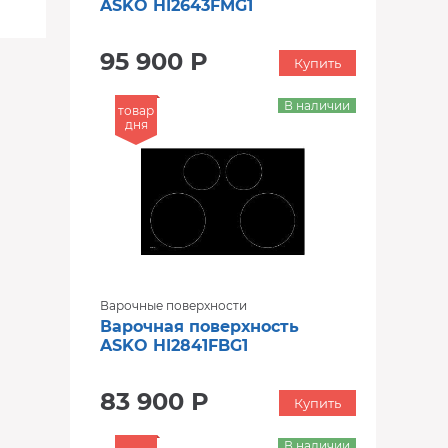
ASKO HI2643FMG1
95 900 Р
Купить
В наличии
товар
дня
Варочные поверхности
Варочная поверхность
ASKO HI2841FBG1
83 900 Р
Купить
В наличии