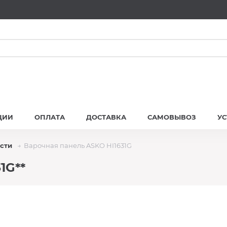
ЦИИ
ОПЛАТА
ДОСТАВКА
САМОВЫВОЗ
У
сти
Варочная панель ASKO HI1631G
1G**