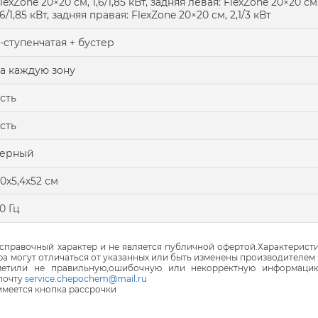
lexZone 20×20 см, 1,6/1,85 кВт, задняя левая: FlexZone 20×20 см
,6/1,85 кВт, задняя правая: FlexZone 20×20 см, 2,1/3 кВт
-ступенчатая + бустер
а каждую зону
сть
сть
черный
0х5,4х52 см
0 Гц
правочный характер и не является публичной офертой.Характеристи
ра могут отличаться от указанных или быть изменены производителем 
аметили не правильную,ошибочную или некорректную информаци
почту
service.chepochem@mail.ru
 имеется кнопка рассрочки