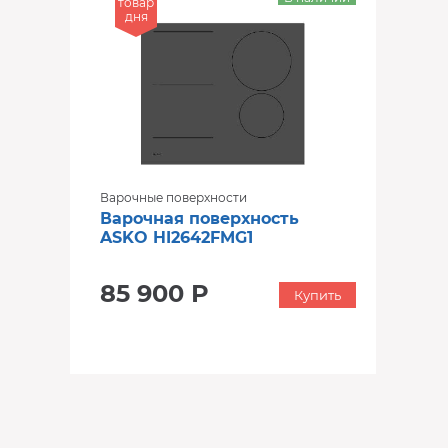
товар
дня
Варочные поверхности
Варочная поверхность
ASKO HI2642FMG1
85 900 Р
Купить
‹
›