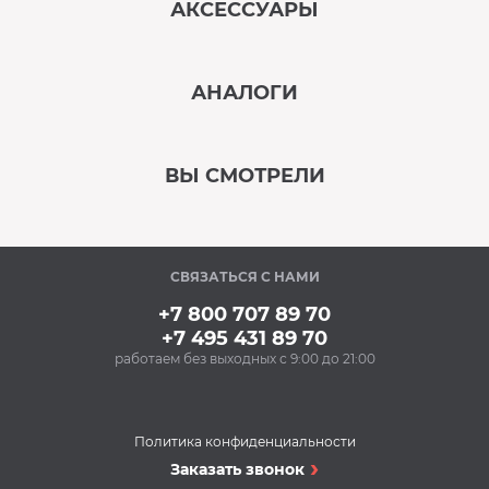
АКСЕССУАРЫ
‹
›
АНАЛОГИ
В наличии
‹
›
ВЫ СМОТРЕЛИ
В наличии
‹
›
СВЯЗАТЬСЯ С НАМИ
В наличии
+7 800 707 89 70
+7 495 431 89 70
работаем без выходных с 9:00 до 21:00
Аксессуары
Очищающий спрей
для нержавеющей
стали BON BN-175
Политика конфиденциальности
(500 мл)
Варочные поверхности
Заказать звонок
348 Р
Варочная панель
Купить