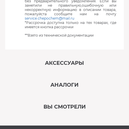
без предварительного уведомления. Если вы
заметили не правильную,ошибочную или
некорректную информацию в описании товара,
пожалуйста сообщите нам на почту
service.chepochem@mail.ru
*Рассрочка доступна только на тех товарах, где
имеется кнопка рассрочки
**Взято из технической документации
АКСЕССУАРЫ
‹
›
АНАЛОГИ
В наличии
‹
›
ВЫ СМОТРЕЛИ
В наличии
‹
›