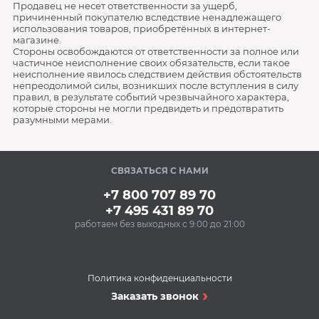
Продавец не несет ответственности за ущерб,
причиненный покупателю вследствие ненадлежащего
использования товаров, приобретённых в интернет-
магазине.
Стороны освобождаются от ответственности за полное или
частичное неисполнение своих обязательств, если такое
неисполнение явилось следствием действия обстоятельств
непреодолимой силы, возникших после вступления в силу
правил, в результате событий чрезвычайного характера,
которые стороны не могли предвидеть и предотвратить
разумными мерами.
СВЯЗАТЬСЯ С НАМИ
+7 800 707 89 70
+7 495 431 89 70
работаем без выходных с 9:00 до 21:00
Политика конфиденциальности
Заказать звонок