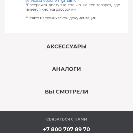
service.chepochem@mail.ru
*Рассрочка доступна только на тех товарах, где
имеется кнопка рассрочки
**Взято из технической документации
АКСЕССУАРЫ
‹
›
АНАЛОГИ
В наличии
‹
›
ВЫ СМОТРЕЛИ
В наличии
‹
›
СВЯЗАТЬСЯ С НАМИ
В наличии
+7 800 707 89 70