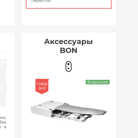
переплат
Аксессуары
BON
В наличии
товар
дня
ки,
без
ю в