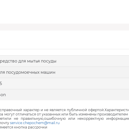
редство для мытья посуды
ля посудомоечных машин
,5
Bon
правочный характер и не является публичной офертой.Характеристи
ра могут отличаться от указанных или быть изменены производителем 
аметили не правильную,ошибочную или некорректную информаци
почту
service.chepochem@mail.ru
 имеется кнопка рассрочки