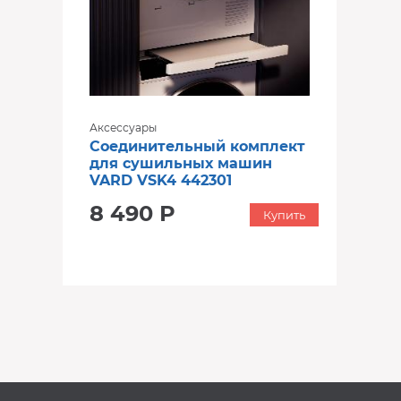
Аксессуары
Соединительный комплект
для сушильных машин
VARD VSK4 442301
8 490 Р
Купить
‹
›
‹
›
В наличии
В наличии