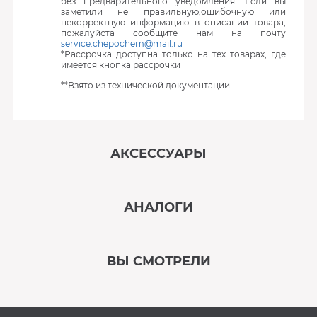
без предварительного уведомления. Если вы
заметили не правильную,ошибочную или
некорректную информацию в описании товара,
пожалуйста сообщите нам на почту
service.chepochem@mail.ru
*Рассрочка доступна только на тех товарах, где
имеется кнопка рассрочки
**Взято из технической документации
АКСЕССУАРЫ
‹
›
АНАЛОГИ
В наличии
‹
›
ВЫ СМОТРЕЛИ
В наличии
‹
›