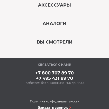
АКСЕССУАРЫ
‹
›
АНАЛОГИ
В наличии
‹
›
ВЫ СМОТРЕЛИ
В наличии
‹
›
СВЯЗАТЬСЯ С НАМИ
В наличии
+7 800 707 89 70
+7 495 431 89 70
работаем без выходных с 9:00 до 21:00
Аксессуары
Ополаскиватель для
посудомоечных
машин BON BN-165
Политика конфиденциальности
(500 мл)
Посудомоечные машины
Заказать звонок