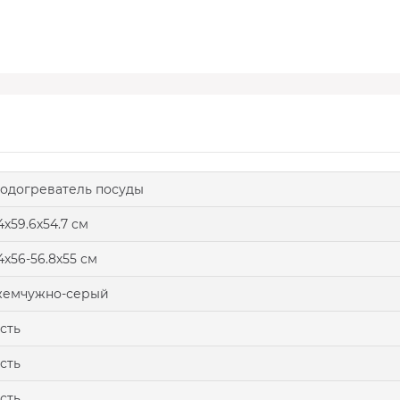
одогреватель посуды
4х59.6х54.7 см
4х56-56.8х55 см
жемчужно-серый
сть
сть
сть