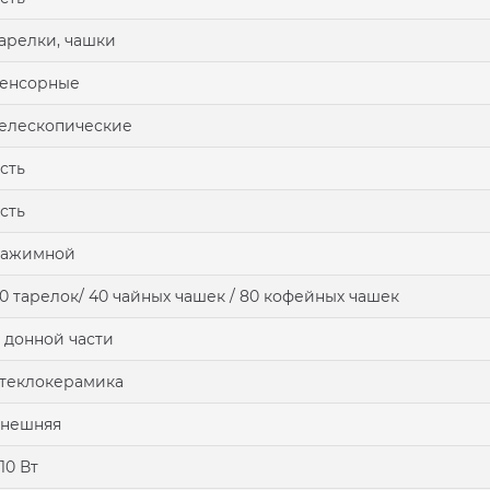
арелки, чашки
сенсорные
елескопические
сть
сть
нажимной
0 тарелок/ 40 чайных чашек / 80 кофейных чашек
 донной части
теклокерамика
внешняя
10 Вт