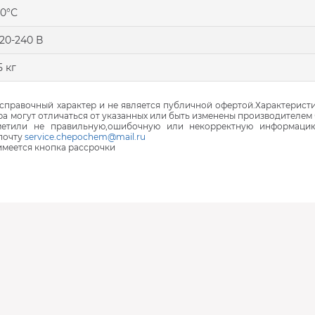
0°С
20-240 В
5 кг
правочный характер и не является публичной офертой.Характеристи
ра могут отличаться от указанных или быть изменены производителем 
аметили не правильную,ошибочную или некорректную информаци
почту
service.chepochem@mail.ru
 имеется кнопка рассрочки