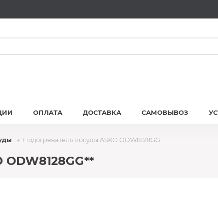
ЦИИ
ОПЛАТА
ДОСТАВКА
САМОВЫВОЗ
У
уды
Подогреватель посуды ASKO ODW8128GG
O ODW8128GG**