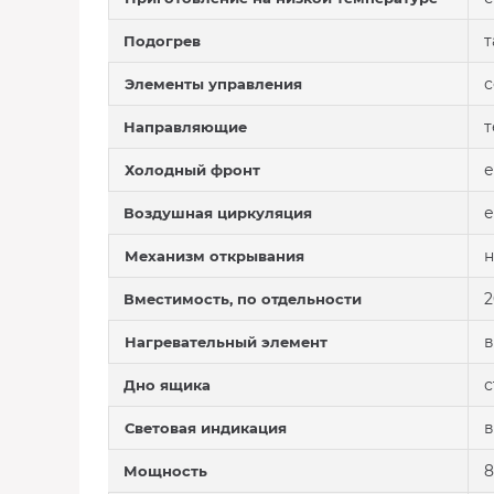
т
Подогрев
Элементы управления
т
Направляющие
е
Холодный фронт
е
Воздушная циркуляция
Механизм открывания
2
Вместимость, по отдельности
в
Нагревательный элемент
с
Дно ящика
Световая индикация
8
Мощность