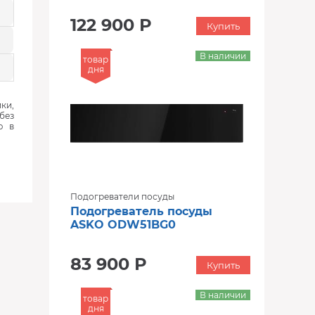
122 900 Р
Купить
В наличии
товар
дня
ки,
без
ю в
Подогреватели посуды
Подогреватель посуды
ASKO ODW51BG0
83 900 Р
Купить
В наличии
товар
дня