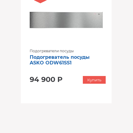
Подогреватели посуды
Подогреватель посуды
ASKO ODW61SS1
94 900 Р
Купить
‹
›
‹
›
В наличии
В наличии