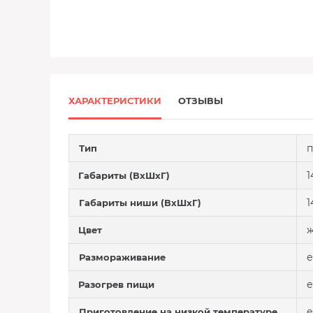
ХАРАКТЕРИСТИКИ
ОТЗЫВЫ
п
Тип
1
Габариты (ВхШхГ)
1
Габариты ниши (ВхШхГ)
Цвет
е
Размораживание
е
Разогрев пищи
е
Приготовление на низкой температуре