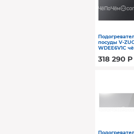
Подогревател
посуды V-ZUG
WDEE6V1C чё
стекло
318 290 Р
Подогревате