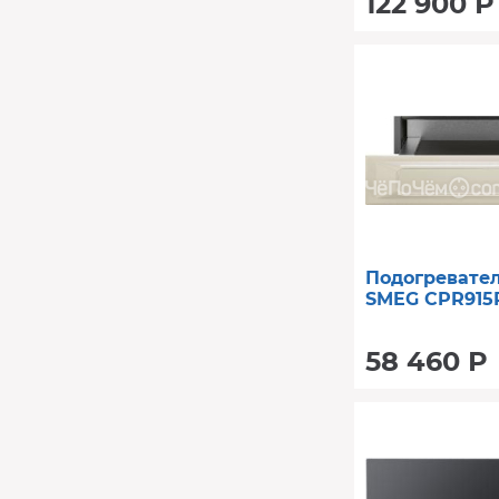
122 900 Р
Подогревате
SMEG CPR915
58 460 Р