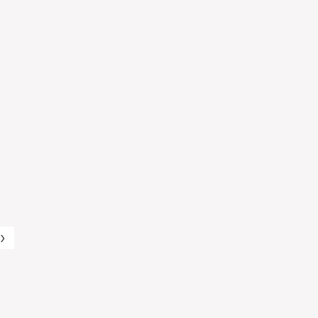
›
‹
›