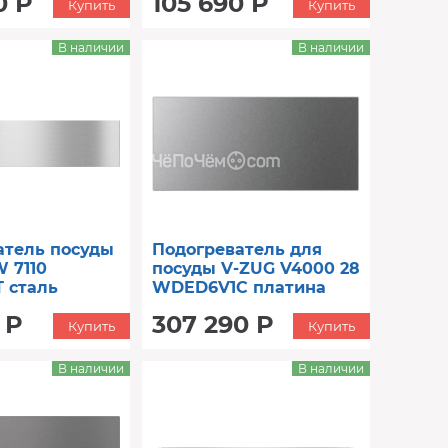
0 Р
105 690 Р
Купить
Купить
В наличии
В наличии
атель посуды
Подогреватель для
 7110
посуды V-ZUG V4000 28
 сталь
WDED6V1C платина
 Р
307 290 Р
Купить
Купить
В наличии
В наличии