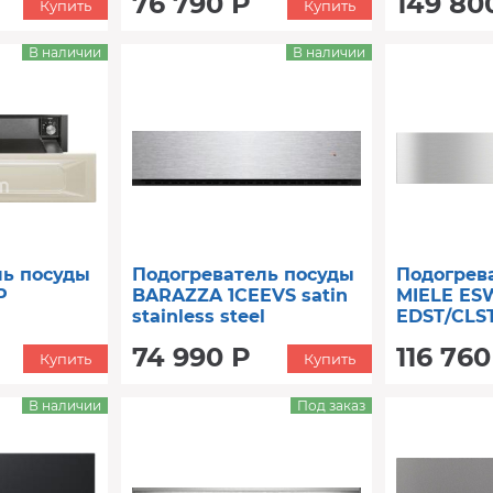
76 790 Р
149 80
Купить
Купить
В наличии
В наличии
ль посуды
Подогреватель посуды
Подогрев
P
BARAZZA 1CEEVS satin
MIELE ESW
stainless steel
EDST/CLST
74 990 Р
116 760
Купить
Купить
В наличии
Под заказ