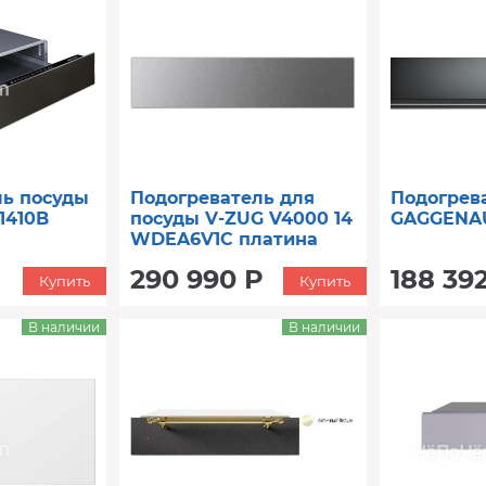
ль посуды
Подогреватель для
Подогрев
1410B
посуды V-ZUG V4000 14
GAGGENAU
WDEA6V1C платина
290 990 Р
188 39
Купить
Купить
В наличии
В наличии