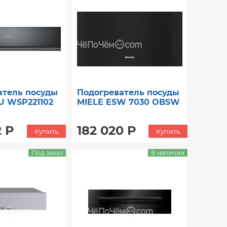
атель посуды
Подогреватель посуды
 WSP221102
MIELE ESW 7030 OBSW
2 Р
182 020 Р
Купить
Купить
Под заказ
В наличии