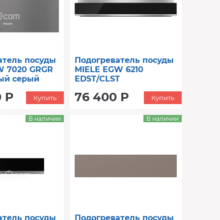
атель посуды
Подогреватель посуды
W 7020 GRGR
MIELE EGW 6210
ый серый
EDST/CLST
0 Р
76 400 Р
Купить
Купить
В наличии
В наличии
атель посуды
Подогреватель посуды