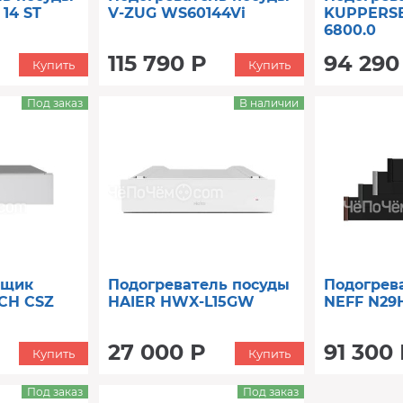
14 ST
V-ZUG WS60144Vi
KUPPERS
6800.0
115 790 Р
94 290
Купить
Купить
Под заказ
В наличии
ящик
Подогреватель посуды
Подогрев
CH CSZ
HAIER HWX-L15GW
NEFF N29H
27 000 Р
91 300
Купить
Купить
Под заказ
Под заказ