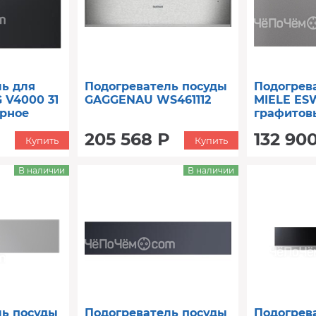
ь для
Подогреватель посуды
Подогрев
 V4000 31
GAGGENAU WS461112
MIELE ES
рное
графитов
205 568 Р
132 90
Купить
Купить
В наличии
В наличии
ль посуды
Подогреватель посуды
Подогрев