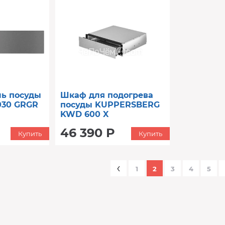
ль посуды
Шкаф для подогрева
030 GRGR
посуды KUPPERSBERG
KWD 600 X
46 390 Р
Купить
Купить
‹
1
2
3
4
5