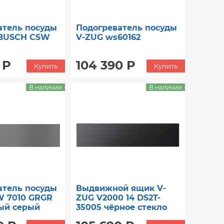
атель посуды
Подогреватель посуды
BUSCH CSW
V-ZUG ws60162
 Р
104 390 Р
Купить
Купить
В наличии
В наличии
атель посуды
Выдвижной ящик V-
W 7010 GRGR
ZUG V2000 14 DS2T-
ый серый
35005 чёрное стекло