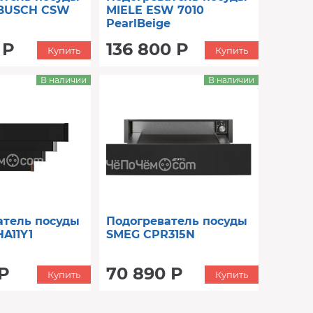
BUSCH CSW
MIELE ESW 7010
PearlBeige
 Р
136 800 Р
Купить
Купить
В наличии
В наличии
атель посуды
Подогреватель посуды
A11Y1
SMEG CPR315N
 Р
70 890 Р
Купить
Купить