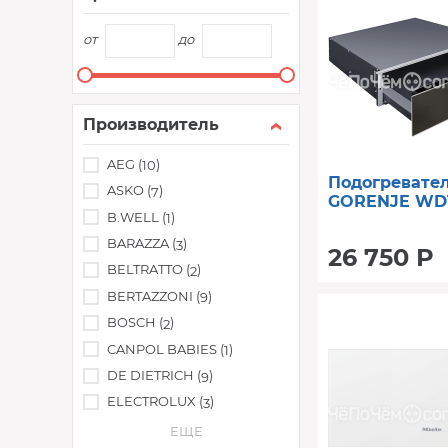
от
до
Производитель
AEG (
)
10
Подогревате
ASKO (
)
7
GORENJE WD
B.WELL (
)
1
BARAZZA (
)
3
26 750 Р
BELTRATTO (
)
2
BERTAZZONI (
)
9
BOSCH (
)
2
CANPOL BABIES (
)
1
DE DIETRICH (
)
9
ELECTROLUX (
)
3
ЕЩЕ