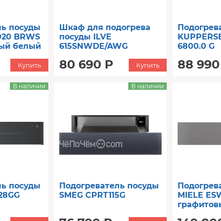
ль посуды
Шкаф для подогрева
Подогрев
020 BRWS
посуды ILVE
KUPPERS
ый белый
615SNWDE/AWG
6800.0 G
80 690 Р
88 990
Купить
Купить
В наличии
В наличии
ль посуды
Подогреватель посуды
Подогрев
28GG
SMEG CPRT115G
MIELE ES
графитов