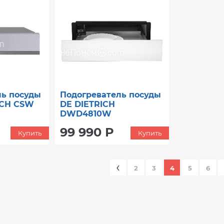
ль посуды
Подогреватель посуды
CH CSW
DE DIETRICH
DWD4810W
99 990 Р
Купить
Купить
‹
2
3
4
5
6