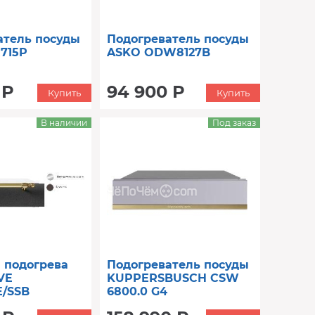
атель посуды
Подогреватель посуды
715P
ASKO ODW8127B
 Р
94 900 Р
Купить
Купить
В наличии
Под заказ
 подогрева
Подогреватель посуды
VE
KUPPERSBUSCH CSW
/SSB
6800.0 G4