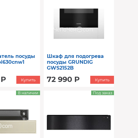
атель посуды
Шкаф для подогрева
bi630cnw1
посуды GRUNDIG
GWS2152B
 Р
72 990 Р
Купить
Купить
В наличии
Под заказ