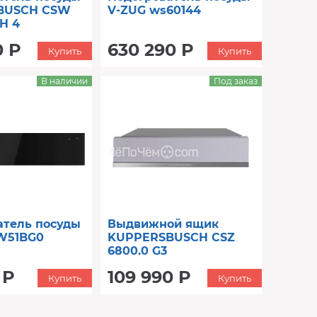
BUSCH CSW
V-ZUG ws60144
H 4
0 Р
630 290 Р
Купить
Купить
В наличии
Под заказ
атель посуды
Выдвижной ящик
W51BG0
KUPPERSBUSCH CSZ
6800.0 G3
 Р
109 990 Р
Купить
Купить