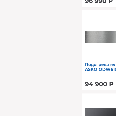
96 990 Р
Подогревате
ASKO ODW61S
94 900 Р