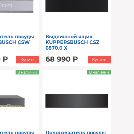
атель посуды
Выдвижной ящик
BUSCH CSW
KUPPERSBUSCH CSZ
6870.0 X
0 Р
68 990 Р
Купить
Купить
В наличии
В наличии
атель посуды
Подогреватель посуды