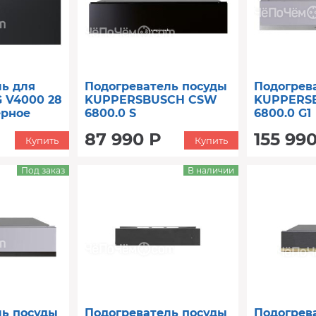
ь для
Подогреватель посуды
Подогрев
 V4000 28
KUPPERSBUSCH CSW
KUPPERS
рное
6800.0 S
6800.0 G1
87 990 Р
155 99
Купить
Купить
Под заказ
В наличии
ль посуды
Подогреватель посуды
Подогрев