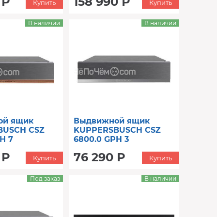
 Р
158 990 Р
Купить
Купить
В наличии
В наличии
ой ящик
Выдвижной ящик
BUSCH CSZ
KUPPERSBUSCH CSZ
H 7
6800.0 GPH 3
 Р
76 290 Р
Купить
Купить
Под заказ
В наличии