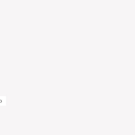
›
‹
›