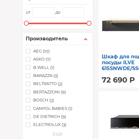
от
до
Производитель
AEG (
)
10
Шкаф для по
ASKO (
)
7
посуды ILVE
B.WELL (
)
1
615SNWDE/SS
BARAZZA (
)
3
72 690 Р
BELTRATTO (
)
2
BERTAZZONI (
)
9
BOSCH (
)
2
CANPOL BABIES (
)
1
DE DIETRICH (
)
9
ELECTROLUX (
)
3
ЕЩЕ