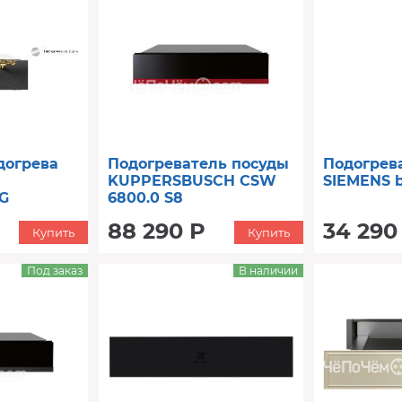
догрева
Подогреватель посуды
Подогрев
KUPPERSBUSCH CSW
SIEMENS 
G
6800.0 S8
88 290 Р
34 290
Купить
Купить
Под заказ
В наличии