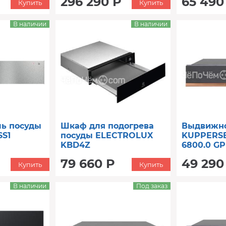
296 290 Р
65 490
Купить
Купить
В наличии
В наличии
ль посуды
Шкаф для подогрева
Выдвижн
S1
посуды ELECTROLUX
KUPPERS
KBD4Z
6800.0 GP
79 660 Р
49 290
Купить
Купить
В наличии
Под заказ