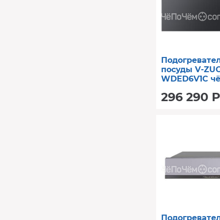
Подогревател
посуды V-ZUG
WDED6V1C чё
стекло
296 290 Р
Подогревате