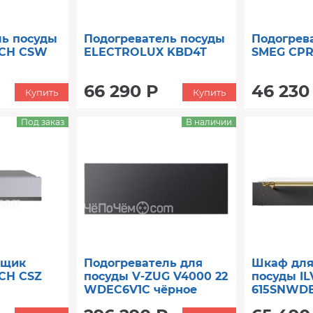
ль посуды
Подогреватель посуды
Подогрев
CH CSW
ELECTROLUX KBD4T
SMEG CPR
66 290 Р
46 230
Купить
Купить
Под заказ
В наличии
ящик
Подогреватель для
Шкаф для
CH CSZ
посуды V-ZUG V4000 22
посуды IL
WDEC6V1C чёрное
615SNWDE
стекло