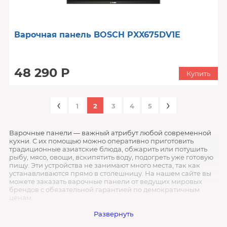
Варочная панель BOSCH PXX675DV1E
48 290 Р
Купить
‹
›
1
2
3
4
5
Варочные панели — важный атрибут любой современной
кухни. С их помощью можно оперативно приготовить
традиционные азиатские блюда, обжарить или потушить
рыбу, мясо, овощи, вскипятить воду, подогреть уже готовую
пищу. Эти устройства не занимают много места, так как
устанавливаются прямо в столешницу. На нашем сайте вы
можете заказать варочные панели от ведущих мировых
брендов с обязательной гарантией по демократичным
ценам.
Как выбрать?
Развернуть