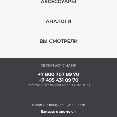
АКСЕССУАРЫ
‹
›
АНАЛОГИ
В наличии
‹
›
ВЫ СМОТРЕЛИ
В наличии
‹
›
СВЯЗАТЬСЯ С НАМИ
В наличии
+7 800 707 89 70
+7 495 431 89 70
работаем без выходных с 9:00 до 21:00
Аксессуары
Чистящее средство
MAGIC POWER MP-014
(500 мл) (для духовых
Политика конфиденциальности
шкафов, грилей,
Вытяжки
Заказать звонок
468 Р
кухонных вытяжек)
Вытяжка MAUNFELD
Купить