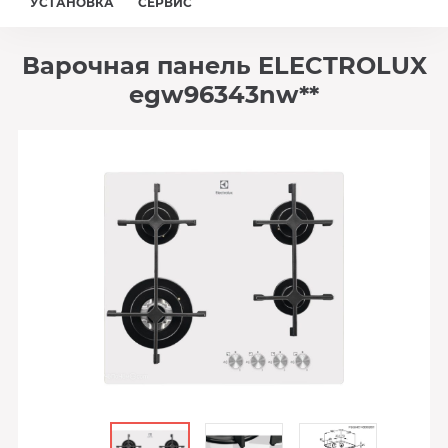
УСТАНОВКА
СЕРВИС
Варочная панель ELECTROLUX
egw96343nw**