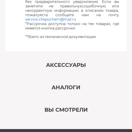
без предварительного уведомления. Если вы
заметили не правильную,ошибочную или
некорректную информацию в описании товара,
пожалуйста сообщите нам на почту
service.chepochem@mail.ru
*Рассрочка доступна только на тех товарах, где
имеется кнопка рассрочки
**Взято из технической документации
АКСЕССУАРЫ
‹
›
АНАЛОГИ
В наличии
‹
›
ВЫ СМОТРЕЛИ
В наличии
‹
›