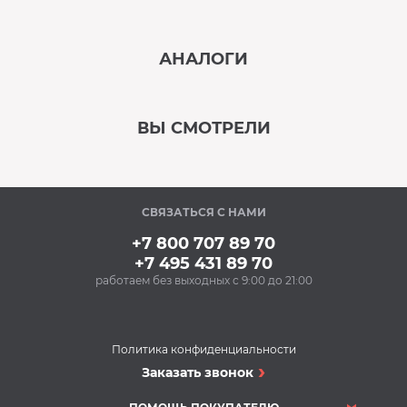
‹
›
АНАЛОГИ
В наличии
‹
›
ВЫ СМОТРЕЛИ
В наличии
‹
›
СВЯЗАТЬСЯ С НАМИ
Под заказ
+7 800 707 89 70
+7 495 431 89 70
работаем без выходных с 9:00 до 21:00
Аксессуары
Силиконовые
антивибрационные
подставки BON BN-
Политика конфиденциальности
610-1 (1 компл.)
Сушильные машины
Заказать звонок
588 Р
Сушильная машина
Купить
SCHULTHESS ta 8320