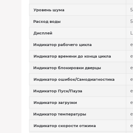
5
Уровень шума
5
Расход воды
L
Дисплей
е
Индикатор рабочего цикла
е
Индикатор времени до конца цикла
е
Индикатор блокировки дверцы
е
Индикатор ошибок/Самодиагностика
е
Индикатор Пуск/Пауза
е
Индикатор загрузки
е
Индикатор температуры
е
Индикатор скорости отжима