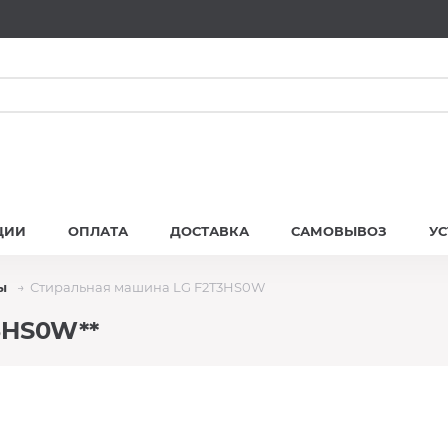
ЦИИ
ОПЛАТА
ДОСТАВКА
САМОВЫВОЗ
У
ы
Стиральная машина LG F2T3HS0W
3HS0W**