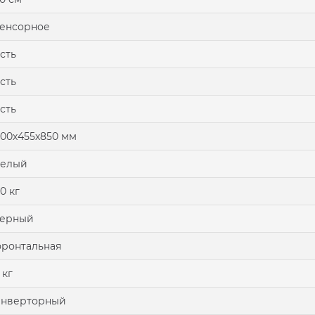
енсорное
сть
сть
сть
00х455х850 мм
белый
0 кг
черный
ронтальная
 кг
инверторный