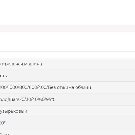
тиральная машина
сть
200/1000/800/600/400/Без отжима об/мин
олодная/20/30/40/60/95℃
пузырьковый
50°
0 см