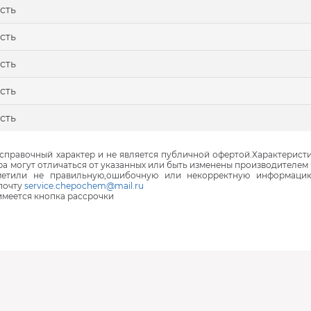
сть
сть
сть
сть
сть
правочный характер и не является публичной офертой.Характеристи
ра могут отличаться от указанных или быть изменены производителем 
аметили не правильную,ошибочную или некорректную информаци
почту
service.chepochem@mail.ru
 имеется кнопка рассрочки