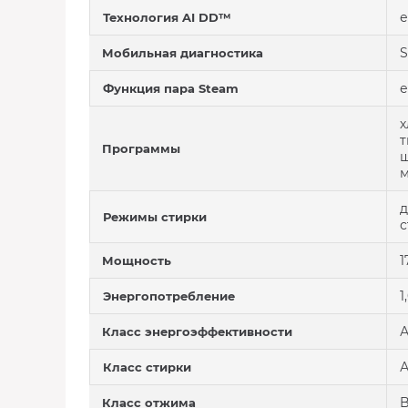
е
Технология AI DD™
S
Мобильная диагностика
е
Функция пара Steam
х
т
Программы
ш
м
д
Режимы стирки
с
1
Мощность
1
Энергопотребление
Класс энергоэффективности
Класс стирки
Класс отжима