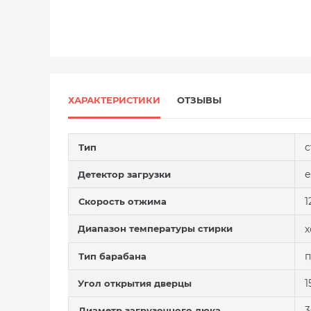
ХАРАКТЕРИСТИКИ
ОТЗЫВЫ
с
Тип
е
Детектор загрузки
1
Скорость отжима
Диапазон температуры стирки
х
Тип барабана
1
Угол открытия дверцы
3
Диаметр загрузочного люка