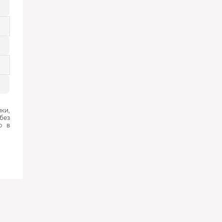
ки,
без
ю в
‹
›
‹
›