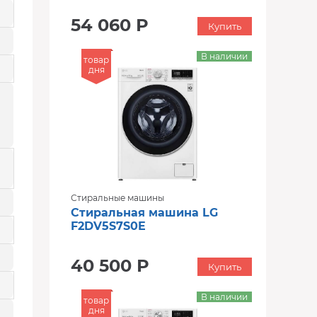
54 060 Р
Купить
В наличии
товар
дня
Стиральные машины
Стиральная машина LG
F2DV5S7S0E
40 500 Р
Купить
В наличии
товар
дня