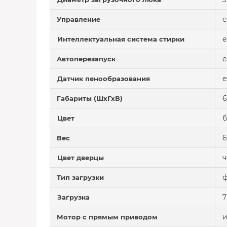
с
Управление
е
Интеллектуальная система стирки
е
Автоперезапуск
е
Датчик пенообразования
6
Габариты (ШхГхВ)
Цвет
6
Вес
Цвет дверцы
ф
Тип загрузки
7
Загрузка
Мотор с прямым приводом