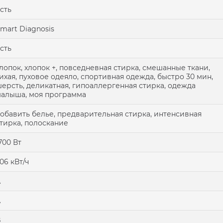
сть
mart Diagnosis
сть
лопок, хлопок +, повседневная стирка, смешанные ткани,
ихая, пуховое одеяло, спортивная одежда, быстро 30 мин,
ерсть, деликатная, гипоаллергенная стирка, одежда
алыша, моя программа
обавить белье, предварительная стирка, интенсивная
тирка, полоскание
700 Вт
,06 кВт/ч
А
А
B