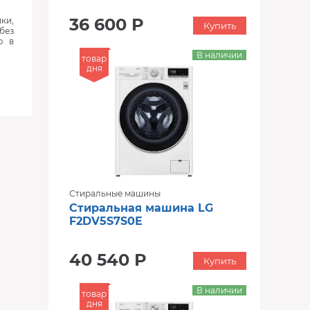
36 600 Р
ки,
Купить
без
ю в
В наличии
товар
дня
Стиральные машины
Стиральная машина LG
F2DV5S7S0E
40 540 Р
Купить
В наличии
товар
дня