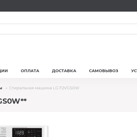
ЦИИ
ОПЛАТА
ДОСТАВКА
САМОВЫВОЗ
У
ы
Стиральная машина LG F2VGS0W
GS0W**