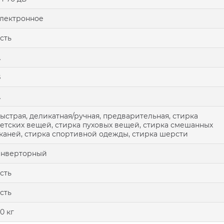
лектронное
сть
A
B
A
ыстрая, деликатная/ручная, предварительная, стирка
етских вещей, стирка пуховых вещей, стирка смешанных
каней, стирка спортивной одежды, стирка шерсти
инверторный
сть
сть
0 кг