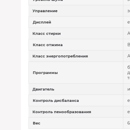
э
Управление
е
Дисплей
Класс стирки
Класс отжима
Класс энергопотребления
б
д
Программы
т
Двигатель
е
Контроль дисбаланса
е
Контроль пенообразования
6
Вес