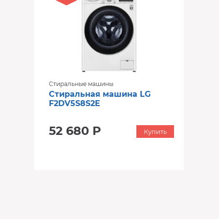
Стиральные машины
Стиральная машина LG
F2DV5S8S2E
52 680 Р
Купить
‹
›
‹
›
В наличии
В наличии