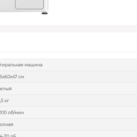
тиральная машина
5х60х47 см
белый
,5 кг
200 об/мин
олная
4-70 дБ