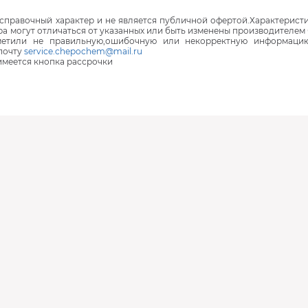
правочный характер и не является публичной офертой.Характеристи
ра могут отличаться от указанных или быть изменены производителем 
аметили не правильную,ошибочную или некорректную информаци
почту
service.chepochem@mail.ru
 имеется кнопка рассрочки