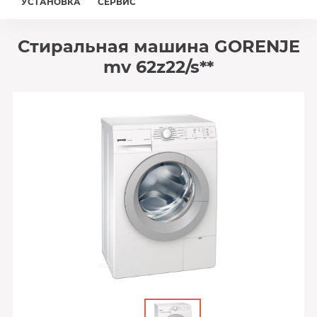
УСТАНОВКА
СЕРВИС
Стиральная машина GORENJE
mv 62z22/s**