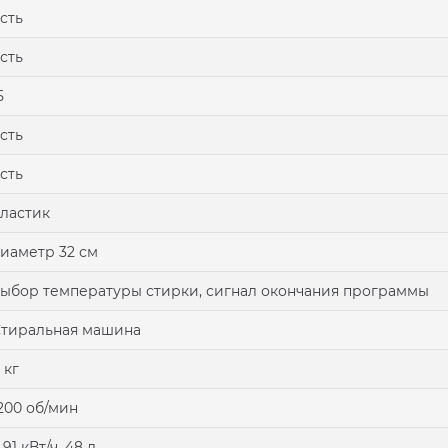
сть
сть
5
сть
сть
ластик
иаметр 32 см
ыбор температуры стирки, сигнал окончания программы
тиральная машина
 кг
200 об/мин
.91 кВт/ч, 48 л