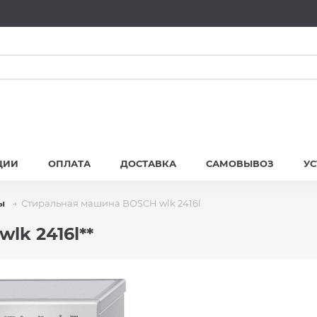
ЦИИ
ОПЛАТА
ДОСТАВКА
САМОВЫВОЗ
У
ы
Стиральная машина BOSCH wlk 2416l
lk 2416l**