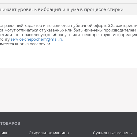
нижает уровень вибраций и шума в процессе стирки.
правочный характер и не является публичной офертой.Характеристи
ра могут отличаться от указанных или быть изменены производителем 
аметили не правильную,ошибочную или некорректную информаци
почту
service.chepochem@mail.ru
 имеется кнопка рассрочки
В наличии
В наличии
В наличии
 ТОВАРОВ
ники
Стиральные машины
Сушильные машины