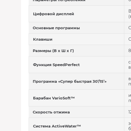
В
Цифровой дисплей
(
С
Основные программы
С
Клавиши
8
Размеры (В х Ш х Г)
с
Функция SpeedPerfect
в
в
Программа «Супер быстрая 30’/15’»
п
и
Барабан VarioSoft™
п
1
Скорость отжима
э
Система ActiveWater™
б