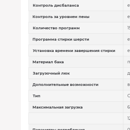
е
Контроль дисбаланса
е
Контроль за уровнем пены
1
Количество программ
е
Программа стирки шерсти
е
Установка времени завершения стирки
п
Материал бака
д
Загрузочный люк
в
Дополнительные возможности
С
Тип
6
Максимальная загрузка
1
0
Параметры потребления