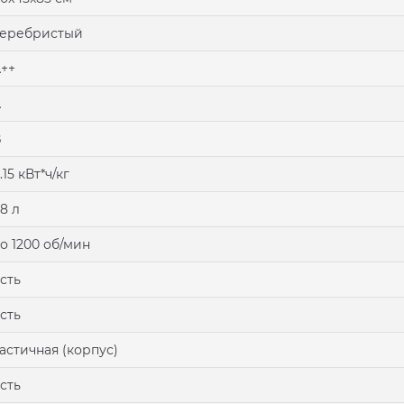
серебристый
++
A
B
.15 кВт*ч/кг
8 л
о 1200 об/мин
сть
сть
астичная (корпус)
сть