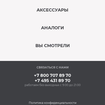
АКСЕССУАРЫ
‹
›
АНАЛОГИ
В наличии
‹
›
ВЫ СМОТРЕЛИ
В наличии
‹
›
СВЯЗАТЬСЯ С НАМИ
В наличии
+7 800 707 89 70
+7 495 431 89 70
работаем без выходных с 9:00 до 21:00
Аксессуары
Ополаскиватель для
посудомоечных
машин BON BN-165
Политика конфиденциальности