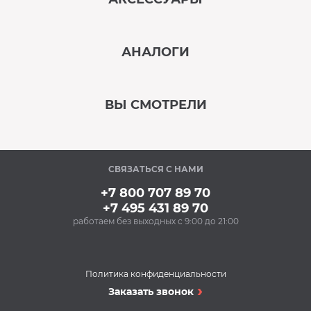
‹
›
АНАЛОГИ
В наличии
‹
›
ВЫ СМОТРЕЛИ
В наличии
‹
›
СВЯЗАТЬСЯ С НАМИ
В наличии
+7 800 707 89 70
+7 495 431 89 70
работаем без выходных с 9:00 до 21:00
Аксессуары
Ополаскиватель для
посудомоечных
машин BON BN-165
Политика конфиденциальности
(500 мл)
Посудомоечные машины
Заказать звонок
300 Р
Посудомоечная
Купить