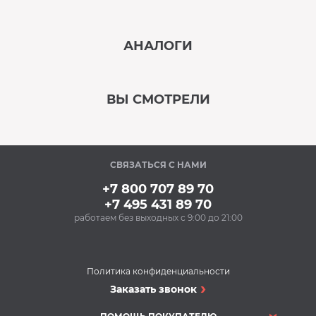
‹
›
АНАЛОГИ
В наличии
‹
›
ВЫ СМОТРЕЛИ
В наличии
‹
›
СВЯЗАТЬСЯ С НАМИ
В наличии
+7 800 707 89 70
+7 495 431 89 70
работаем без выходных с 9:00 до 21:00
Аксессуары
Ополаскиватель для
посудомоечных
машин BON BN-165
Политика конфиденциальности
(500 мл)
Посудомоечные машины
Заказать звонок
300 Р
Посудомоечная
Купить
машина MAUNFELD