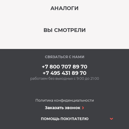
АНАЛОГИ
В наличии
‹
›
ВЫ СМОТРЕЛИ
В наличии
‹
›
СВЯЗАТЬСЯ С НАМИ
В наличии
+7 800 707 89 70
+7 495 431 89 70
работаем без выходных с 9:00 до 21:00
Аксессуары
Ополаскиватель для
посудомоечных
машин BON BN-165
Политика конфиденциальности
(500 мл)
Посудомоечные машины
Заказать звонок
300 Р
Посудомоечная
Купить
машина INDESIT DFO
ПОМОЩЬ ПОКУПАТЕЛЮ
3T133 A F
DISHWASHER ID
Посудомоечные машины
В наличии