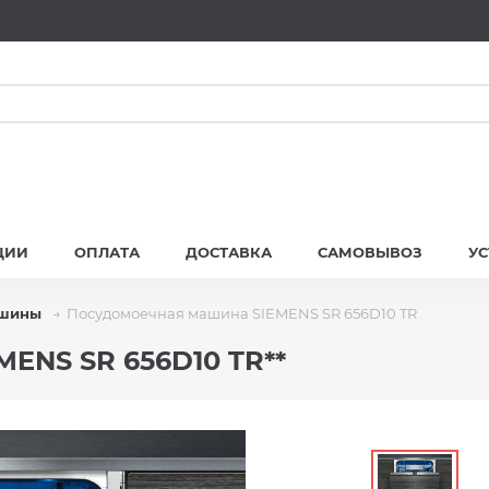
ЦИИ
ОПЛАТА
ДОСТАВКА
САМОВЫВОЗ
У
ашины
Посудомоечная машина SIEMENS SR 656D10 TR
ENS SR 656D10 TR**