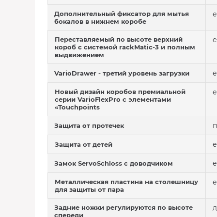
Дополнительный фиксатор для мытья
е
бокалов в нижнем коробе
Переставляемый по высоте верхний
е
короб с системой rackMatic-3 и полным
выдвижением
е
VarioDrawer - третий уровень загрузки
Новый дизайн коробов премиальной
е
серии VarioFlexPro с элементами
«Touchpoints
п
Защита от протечек
е
Защита от детей
е
Замок ServoSchloss с доводчиком
Металлическая пластина на столешницу
е
для защиты от пара
Задние ножки регулируются по высоте
д
спереди