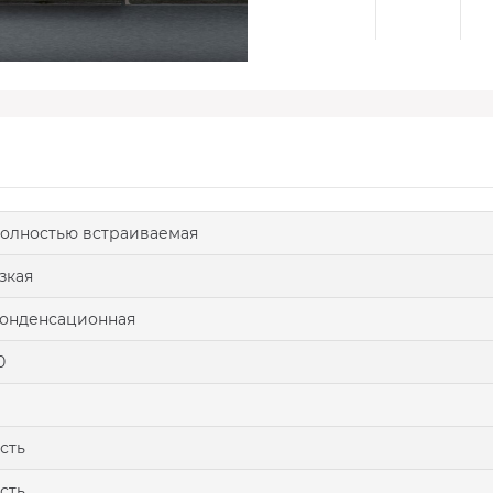
олностью встраиваемая
зкая
онденсационная
0
сть
сть