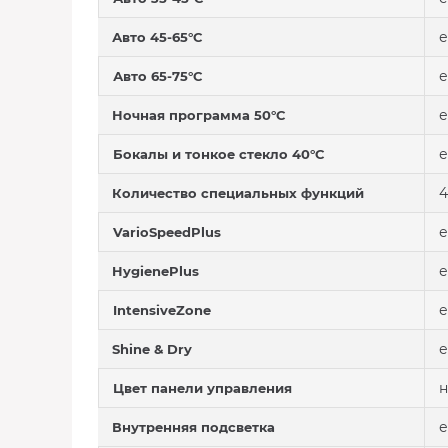
е
Авто 45-65°C
е
Авто 65-75°C
е
Ночная программа 50°C
е
Бокалы и тонкое стекло 40°C
4
Количество специальных функций
е
VarioSpeedPlus
е
HygienePlus
е
IntensiveZone
е
Shine & Dry
н
Цвет панели управления
е
Внутренняя подсветка