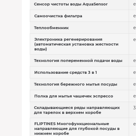
е
Сенсор чистоты воды AquaSensor
е
Самоочистка фильтра
е
Теплообменник
Электроника регенерирования
е
(автоматическая установка жесткости
воды)
е
Технология попеременной подачи воды
е
Использование средств 3 в 1
е
Технология бережного мытья посуды
е
Полка для мытья чашечек эспрессо
Складывающиеся ряды направляющих
3
для тарелок в верхнем коробе
FLIPTINES Многофункциональные
е
направляющие для глубокой посуды в
нижнем коробе