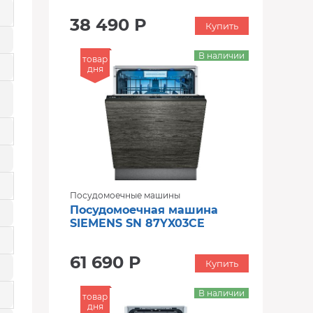
38 490 Р
Купить
В наличии
товар
дня
Посудомоечные машины
Посудомоечная машина
SIEMENS SN 87YX03CE
61 690 Р
Купить
В наличии
товар
дня