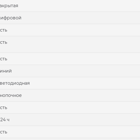
акрытая
цифровой
сть
сть
сть
синий
ветодиодная
нопочное
сть
-24 ч
сть