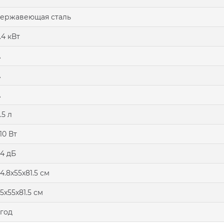
ержавеющая сталь
.4 кВт
А
А
А
.5 л
10 Вт
4 дБ
4.8х55х81.5 см
5х55х81.5 см
 год