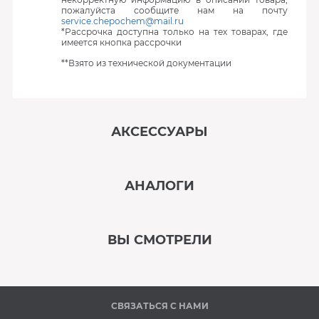
пожалуйста сообщите нам на почту
service.chepochem@mail.ru
*Рассрочка доступна только на тех товарах, где
имеется кнопка рассрочки
**Взято из технической документации
АКСЕССУАРЫ
‹
›
АНАЛОГИ
В наличии
‹
›
ВЫ СМОТРЕЛИ
В наличии
‹
›
СВЯЗАТЬСЯ С НАМИ
В наличии