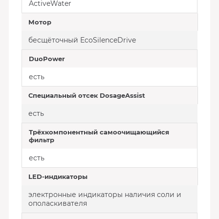
ActiveWater
Мотор
бесщёточный EcoSilenceDrive
DuoPower
есть
Специальный отсек DosageAssist
есть
Трёхкомпонентный самоочищающийся
фильтр
есть
LED-индикаторы
электронные индикаторы наличия соли и
ополаскивателя