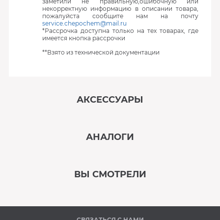
заметили не правильную,ошибочную или
некорректную информацию в описании товара,
пожалуйста сообщите нам на почту
service.chepochem@mail.ru
*Рассрочка доступна только на тех товарах, где
имеется кнопка рассрочки
**Взято из технической документации
АКСЕССУАРЫ
‹
›
АНАЛОГИ
В наличии
‹
›
ВЫ СМОТРЕЛИ
В наличии
‹
›
СВЯЗАТЬСЯ С НАМИ