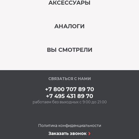
АКСЕССУАРЫ
‹
›
АНАЛОГИ
В наличии
‹
›
ВЫ СМОТРЕЛИ
В наличии
‹
›
СВЯЗАТЬСЯ С НАМИ
В наличии
+7 800 707 89 70
+7 495 431 89 70
работаем без выходных с 9:00 до 21:00
Аксессуары
Ополаскиватель для
посудомоечных
машин BON BN-165
Политика конфиденциальности
(500 мл)
Посудомоечные машины
Заказать звонок
300 Р
Посудомоечная
Купить