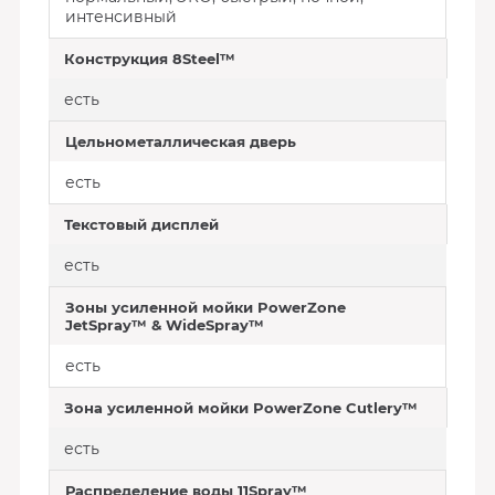
интенсивный
Конструкция 8Steel™
есть
Цельнометаллическая дверь
есть
Текстовый дисплей
есть
Зоны усиленной мойки PowerZone
JetSpray™ & WideSpray™
есть
Зона усиленной мойки PowerZone Cutlery™
есть
Распределение воды 11Spray™