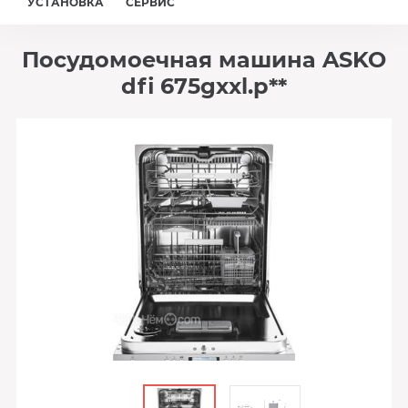
УСТАНОВКА
СЕРВИС
Посудомоечная машина ASKO
dfi 675gxxl.p**