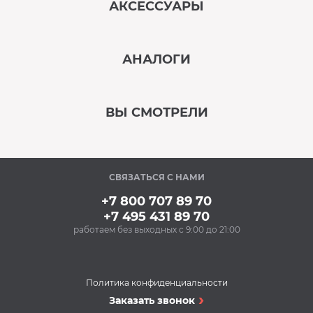
АКСЕССУАРЫ
‹
›
АНАЛОГИ
В наличии
‹
›
ВЫ СМОТРЕЛИ
В наличии
‹
›
СВЯЗАТЬСЯ С НАМИ
В наличии
+7 800 707 89 70
+7 495 431 89 70
работаем без выходных с 9:00 до 21:00
Аксессуары
Ополаскиватель для
посудомоечных
машин BON BN-165
Политика конфиденциальности
(500 мл)
Посудомоечные машины
Заказать звонок
300 Р
Посудомоечная
Купить