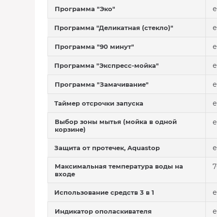
е
Программа "Эко"
е
Программа "Деликатная (стекло)"
е
Программа "90 минут"
е
Программа "Экспресс-мойка"
е
Программа "Замачивание"
е
Таймер отсрочки запуска
Выбор зоны мытья (мойка в одной
е
корзине)
е
Защита от протечек, Aquastop
Максимальная температура воды на
7
входе
е
Использование средств 3 в 1
е
Индикатор ополаскивателя