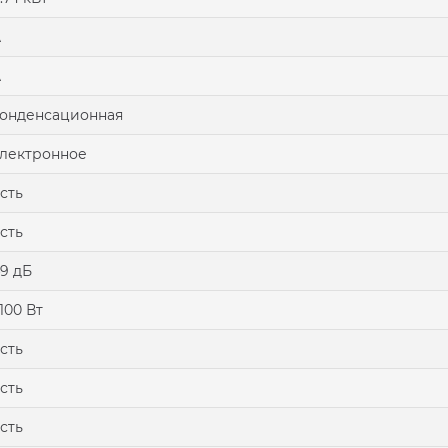
A
A
онденсационная
лектронное
сть
сть
9 дБ
100 Вт
сть
сть
сть