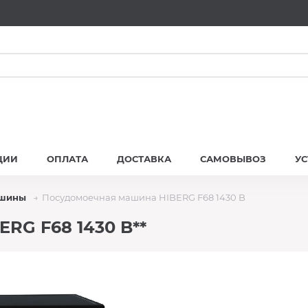
ЦИИ
ОПЛАТА
ДОСТАВКА
САМОВЫВОЗ
У
ашины
Посудомоечная машина HIBERG F68 1430 B
RG F68 1430 B**