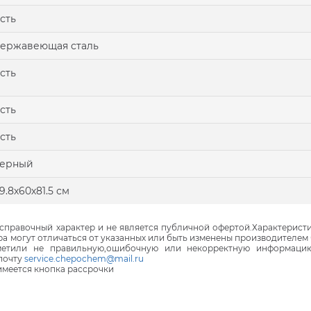
сть
ержавеющая сталь
сть
сть
сть
черный
9.8х60х81.5 см
правочный характер и не является публичной офертой.Характеристи
ра могут отличаться от указанных или быть изменены производителем 
аметили не правильную,ошибочную или некорректную информаци
почту
service.chepochem@mail.ru
 имеется кнопка рассрочки