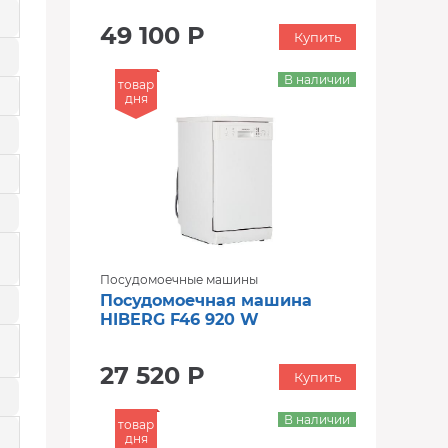
49 100 Р
Купить
В наличии
товар
дня
Посудомоечные машины
Посудомоечная машина
HIBERG F46 920 W
27 520 Р
Купить
В наличии
товар
дня