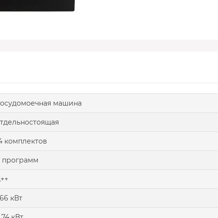
осудомоечная машина
тдельностоящая
4 комплектов
 программ
++
66 кВт
.74 кВт