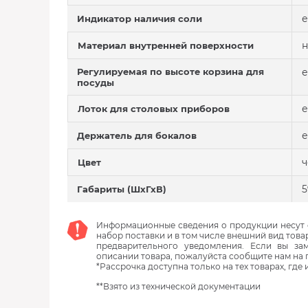
е
Индикатор наличия соли
н
Материал внутренней поверхности
Регулируемая по высоте корзина для
е
посуды
е
Лоток для столовых приборов
е
Держатель для бокалов
Цвет
5
Габариты (ШхГхВ)
Информационные сведения о продукции несут с
набор поставки и в том числе внешний вид това
предварительного уведомления. Если вы з
описании товара, пожалуйста сообщите нам на 
*Рассрочка доступна только на тех товарах, где
**Взято из технической документации