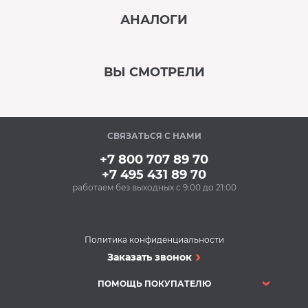
АНАЛОГИ
В наличии
‹
›
ВЫ СМОТРЕЛИ
В наличии
‹
›
СВЯЗАТЬСЯ С НАМИ
В наличии
+7 800 707 89 70
+7 495 431 89 70
работаем без выходных с 9:00 до 21:00
Аксессуары
Ополаскиватель для
посудомоечных
машин BON BN-165
Политика конфиденциальности
(500 мл)
Посудомоечные машины
Заказать звонок
300 Р
Посудомоечная
Купить
машина SMEG blv2ro-1
ПОМОЩЬ ПОКУПАТЕЛЮ
Посудомоечные машины
В наличии