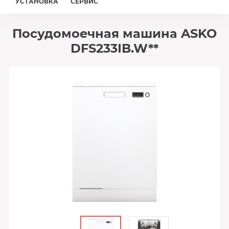
УСТАНОВКА
СЕРВИС
Посудомоечная машина ASKO
DFS233IB.W**