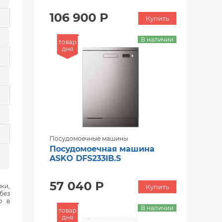
106 900 Р
Купить
В наличии
товар
дня
Посудомоечные машины
Посудомоечная машина
ASKO DFS233IB.S
57 040 Р
ки,
Купить
без
ю в
В наличии
товар
дня