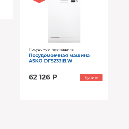
Посудомоечные машины
Посудомоечная машина
ASKO DFS233IB.W
62 126 Р
Купить
‹
›
‹
›
В наличии
В наличии