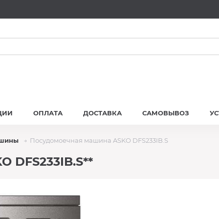
ЦИИ
ОПЛАТА
ДОСТАВКА
САМОВЫВОЗ
У
ашины
Посудомоечная машина ASKO DFS233IB.S
 DFS233IB.S**