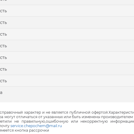
сть
сть
сть
сть
сть
сть
сть
а
правочный характер и не является публичной офертой.Характеристи
ра могут отличаться от указанных или быть изменены производителем 
аметили не правильную,ошибочную или некорректную информаци
почту
service.chepochem@mail.ru
 имеется кнопка рассрочки