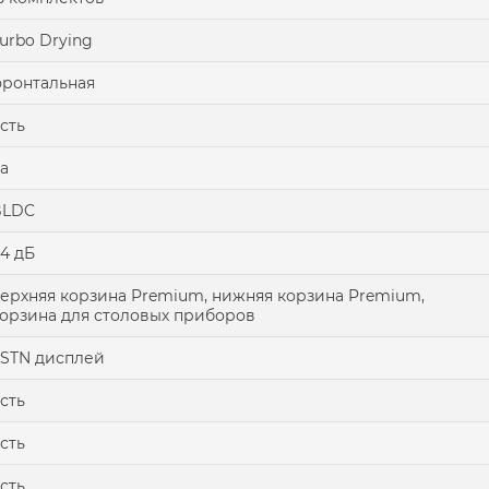
urbo Drying
ронтальная
сть
а
BLDC
4 дБ
ерхняя корзина Premium, нижняя корзина Premium,
орзина для столовых приборов
STN дисплей
сть
сть
сть