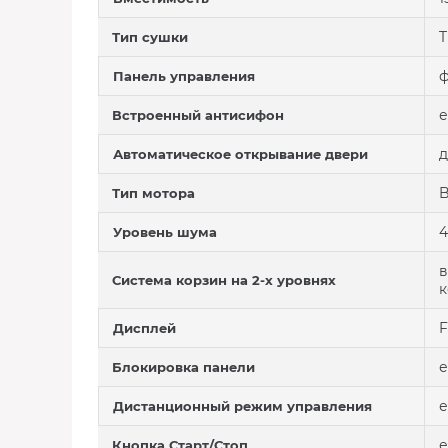
T
Тип сушки
ф
Панель управления
е
Встроенный антисифон
д
Автоматическое открывание двери
Тип мотора
4
Уровень шума
в
Система корзин на 2-х уровнях
к
F
Дисплей
е
Блокировка панели
е
Дистанционный режим управления
е
Кнопка Старт/Стоп