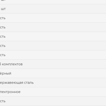
 шт
сть
сть
сть
сть
сть
3 комплектов
чёрный
ержавеющая сталь
лектронное
сть