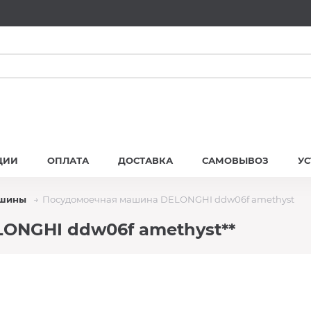
ЦИИ
ОПЛАТА
ДОСТАВКА
САМОВЫВОЗ
У
ашины
Посудомоечная машина DELONGHI ddw06f amethyst
ONGHI ddw06f amethyst**