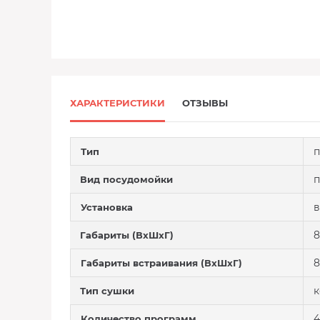
ХАРАКТЕРИСТИКИ
ОТЗЫВЫ
п
Тип
п
Вид посудомойки
в
Установка
8
Габариты (ВхШхГ)
8
Габариты встраивания (ВхШхГ)
к
Тип сушки
4
Количество программ