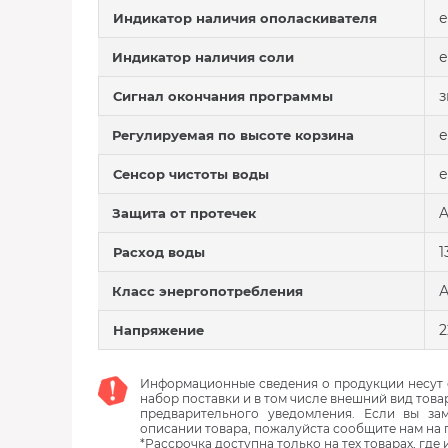
е
Индикатор наличия ополаскивателя
е
Индикатор наличия соли
з
Сигнал окончания программы
е
Регулируемая по высоте корзина
е
Сенсор чистоты воды
A
Защита от протечек
1
Расход воды
А
Класс энергопотребления
2
Напряжение
Информационные сведения о продукции несут с
набор поставки и в том числе внешний вид това
предварительного уведомления. Если вы з
описании товара, пожалуйста сообщите нам на 
*Рассрочка доступна только на тех товарах, где