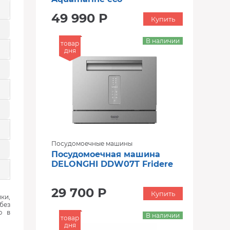
49 990 Р
Купить
В наличии
товар
дня
Посудомоечные машины
Посудомоечная машина
DELONGHI DDW07T Fridere
29 700 Р
Купить
ки,
без
ю в
В наличии
товар
дня