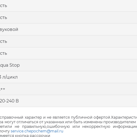
сть
сть
вуковой
сть
сть
qua Stop
3 л/цикл
++
20-240 В
правочный характер и не является публичной офертой.Характеристи
ра могут отличаться от указанных или быть изменены производителем 
аметили не правильную,ошибочную или некорректную информаци
почту
service.chepochem@mail.ru
 имеется кнопка рассрочки