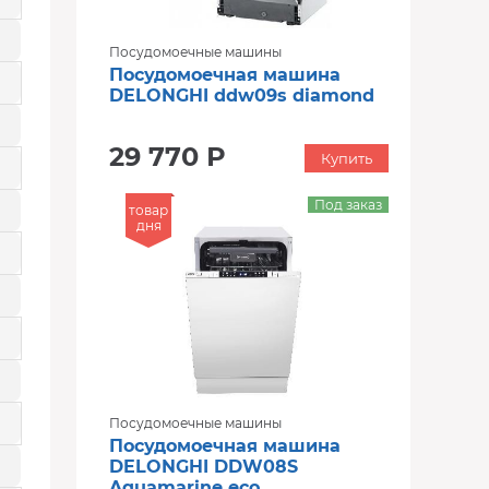
Посудомоечные машины
Посудомоечная машина
DELONGHI ddw09s diamond
29 770 Р
Купить
Под заказ
товар
дня
Посудомоечные машины
Посудомоечная машина
DELONGHI DDW08S
Aquamarine eco