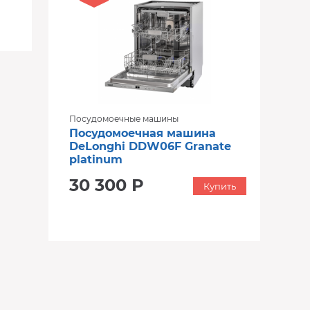
Посудомоечные машины
Посудомоечная машина
DeLonghi DDW06F Granate
platinum
30 300 Р
Купить
‹
›
‹
›
В наличии
В наличии