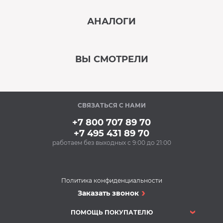
‹
›
АНАЛОГИ
В наличии
‹
›
ВЫ СМОТРЕЛИ
В наличии
‹
›
СВЯЗАТЬСЯ С НАМИ
В наличии
+7 800 707 89 70
+7 495 431 89 70
работаем без выходных с 9:00 до 21:00
Аксессуары
Ополаскиватель для
посудомоечных
машин BON BN-165
Политика конфиденциальности
(500 мл)
Посудомоечные машины
Заказать звонок
300 Р
Посудомоечная
Купить
машина Gorenje GV
ПОМОЩЬ ПОКУПАТЕЛЮ
62010