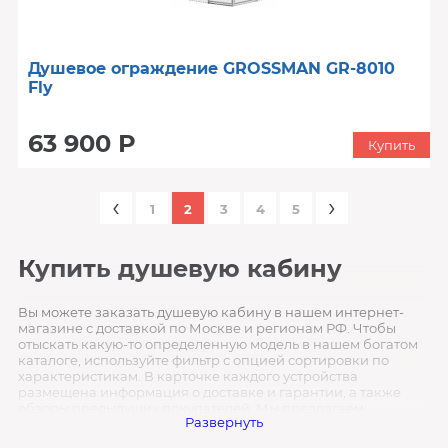
Душевое ограждение GROSSMAN GR-8010
Fly
63 900 Р
Купить
‹
›
1
2
3
4
5
Купить душевую кабину
Вы можете заказать душевую кабину в нашем интернет-
магазине с доставкой по Москве и регионам РФ. Чтобы
отыскать какую-то определенную модель в нашем богатом
каталоге, используйте фильтр с опцией сортировки по
характеристикам. В карточке каждого устройства
размещена информация о доставке и гарантии, а также
обзоры предыдущих покупателей. Мы предлагаем:
Развернуть
оперативную доставку в любой регион страны ;