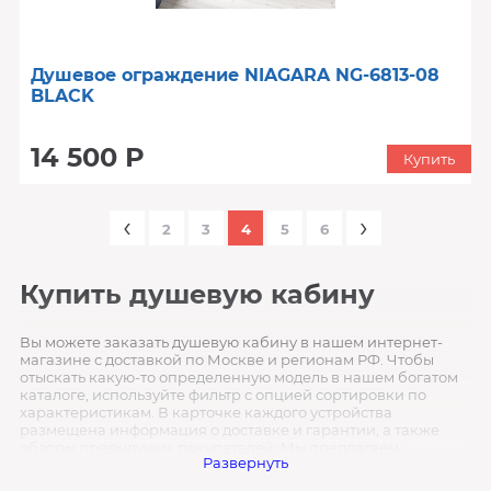
Душевое ограждение NIAGARA NG-6813-08
BLACK
14 500 Р
Купить
‹
›
2
3
4
5
6
Купить душевую кабину
Вы можете заказать душевую кабину в нашем интернет-
магазине с доставкой по Москве и регионам РФ. Чтобы
отыскать какую-то определенную модель в нашем богатом
каталоге, используйте фильтр с опцией сортировки по
характеристикам. В карточке каждого устройства
размещена информация о доставке и гарантии, а также
обзоры предыдущих покупателей. Мы предлагаем:
Развернуть
оперативную доставку в любой регион страны ;