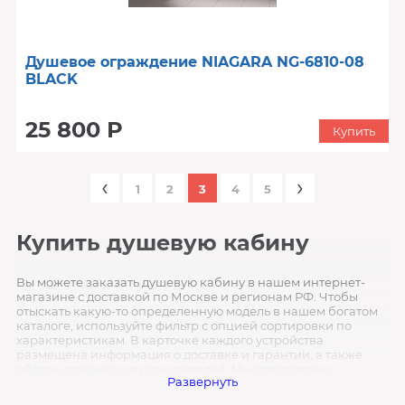
Душевое ограждение NIAGARA NG-6810-08
BLACK
25 800 Р
Купить
‹
›
1
2
3
4
5
Купить душевую кабину
Вы можете заказать душевую кабину в нашем интернет-
магазине с доставкой по Москве и регионам РФ. Чтобы
отыскать какую-то определенную модель в нашем богатом
каталоге, используйте фильтр с опцией сортировки по
характеристикам. В карточке каждого устройства
размещена информация о доставке и гарантии, а также
обзоры предыдущих покупателей. Мы предлагаем:
Развернуть
оперативную доставку в любой регион страны ;