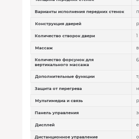
п
Варианты исполнения передних стенок
Конструкция дверей
1
Количество створок двери
в
Массаж
Количество форсунок для
6
вертикального массажа
т
Дополнительные функции
н
Защита от перегрева
Мультимедиа и связь
э
Панель управления
е
Дисплей
о
Дистанционное управление