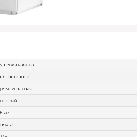
ушевая кабина
олностенное
рямоугольная
высокий
5 cм
текло
 мм