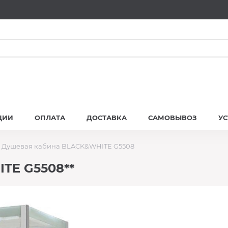
ЦИИ
ОПЛАТА
ДОСТАВКА
САМОВЫВОЗ
У
Душевая кабина BLACK&WHITE G5508
TE G5508**