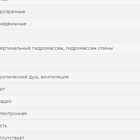
розрачные
раздвижные
ертикальный гидромассаж, гидромассаж спины
ропический душ, вентиляция
ет
радио
лектронная
сть
тсутствует