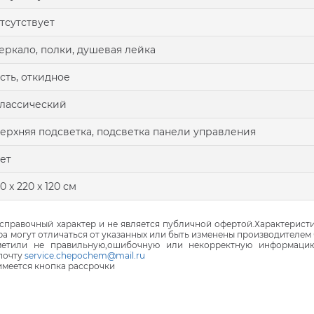
тсутствует
еркало, полки, душевая лейка
сть, откидное
лассический
ерхняя подсветка, подсветка панели управления
ет
0 x 220 x 120 см
правочный характер и не является публичной офертой.Характеристи
ра могут отличаться от указанных или быть изменены производителем 
аметили не правильную,ошибочную или некорректную информаци
почту
service.chepochem@mail.ru
 имеется кнопка рассрочки