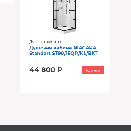
Душевые кабины
Душевая кабина NIAGARA
Standart ST90/15QR/KL/BKT
44 800 Р
Купить
‹
›
‹
›
В наличии
В наличии