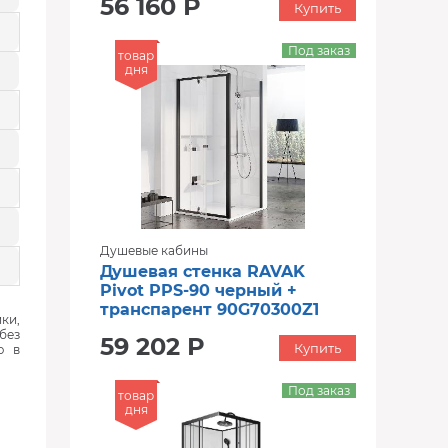
56 160 Р
Купить
Под заказ
товар
дня
Душевые кабины
Душевая стенка RAVAK
Pivot PPS-90 черный +
транспарент 90G70300Z1
ки,
без
59 202 Р
Купить
ю в
Под заказ
товар
дня