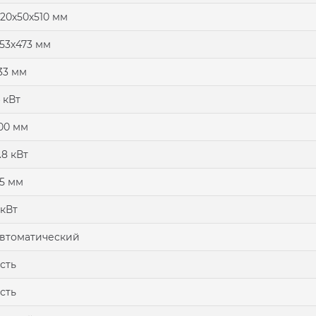
20х50х510 мм
53х473 мм
33 мм
 кВт
00 мм
.8 кВт
5 мм
 кВт
втоматический
сть
сть