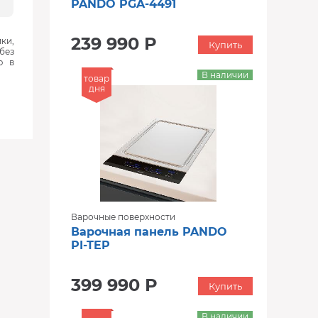
PANDO PGA-4491
239 990 Р
ки,
Купить
без
ю в
В наличии
товар
дня
Варочные поверхности
Варочная панель PANDO
PI-TEP
399 990 Р
Купить
В наличии