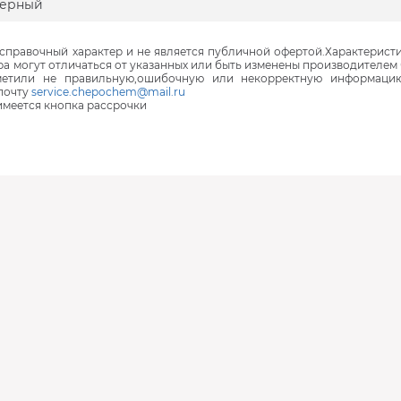
черный
правочный характер и не является публичной офертой.Характеристи
ра могут отличаться от указанных или быть изменены производителем 
аметили не правильную,ошибочную или некорректную информаци
почту
service.chepochem@mail.ru
 имеется кнопка рассрочки