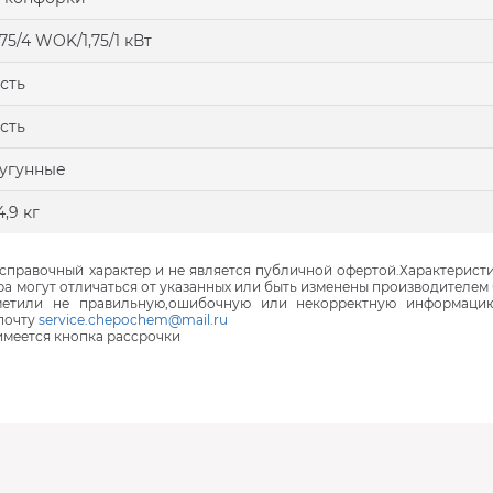
,75/4 WOK/1,75/1 кВт
сть
сть
угунные
4,9 кг
правочный характер и не является публичной офертой.Характеристи
ра могут отличаться от указанных или быть изменены производителем 
аметили не правильную,ошибочную или некорректную информаци
почту
service.chepochem@mail.ru
 имеется кнопка рассрочки