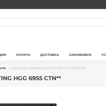
ЦИИ
ОПЛАТА
ДОСТАВКА
САМОВЫВОЗ
У
сти
Варочная поверхность KORTING HGG 6955 CTN
ING HGG 6955 CTN**