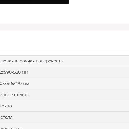
азовая варочная поверхность
2x590x520 мм
0x560х490 мм
ерное стекло
текло
еталл
 конфорки