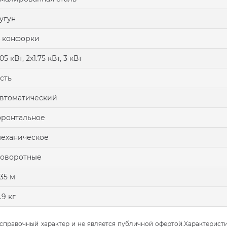
угун
 конфорки
.05 кВт, 2х1.75 кВт, 3 кВт
сть
втоматический
ронтальное
еханическое
поворотные
.35 м
.9 кг
правочный характер и не является публичной офертой.Характеристи