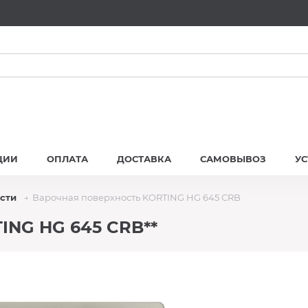
ЦИИ
ОПЛАТА
ДОСТАВКА
САМОВЫВОЗ
У
сти
Варочная поверхность KORTING HG 645 CRB
ING HG 645 CRB**