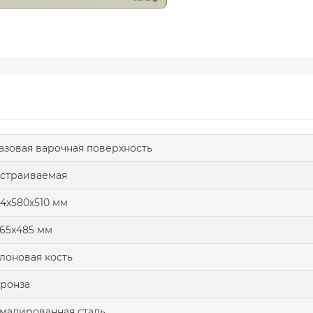
азовая варочная поверхность
страиваемая
4х580х510 мм
65х485 мм
лоновая кость
ронза
малированная сталь