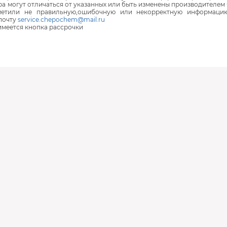
ра могут отличаться от указанных или быть изменены производителем 
аметили не правильную,ошибочную или некорректную информаци
почту
service.chepochem@mail.ru
 имеется кнопка рассрочки