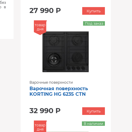
без
ю в
27 990 Р
Купить
Под заказ
товар
дня
Варочные поверхности
Варочная поверхность
KORTING HG 6235 CTN
32 990 Р
Купить
В наличии
товар
дня