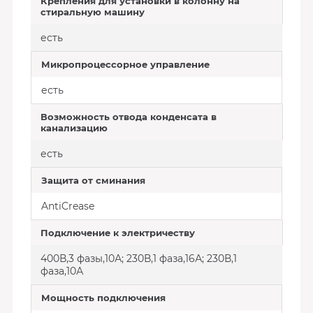
Крепления для установки в колонну на
стиральную машину
есть
Микропроцессорное управление
есть
Возможность отвода конденсата в
канализацию
есть
Защита от сминания
AntiCrease
Подключение к электричеству
400В,3 фазы,10А; 230В,1 фаза,16А; 230В,1
фаза,10А
Мощность подключения