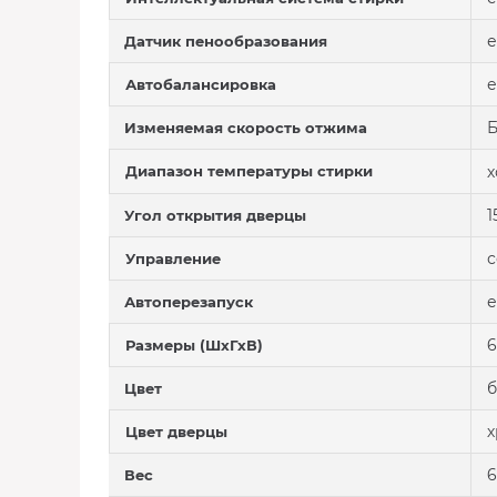
е
Датчик пенообразования
е
Автобалансировка
Б
Изменяемая скорость отжима
Диапазон температуры стирки
х
1
Угол открытия дверцы
с
Управление
е
Автоперезапуск
6
Размеры (ШхГхВ)
Цвет
х
Цвет дверцы
6
Вес