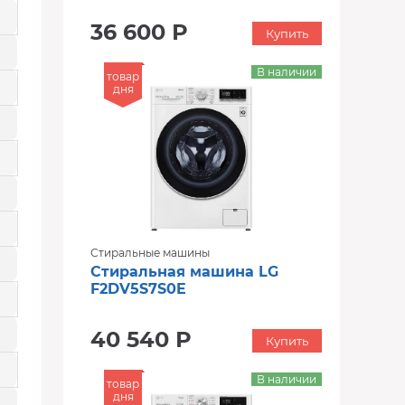
36 600 Р
Купить
В наличии
товар
дня
Стиральные машины
Стиральная машина LG
F2DV5S7S0E
40 540 Р
Купить
В наличии
товар
дня