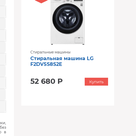
Стиральные машины
Стиральная машина LG
F2DV5S8S2E
52 680 Р
Купить
ки,
без
ю в