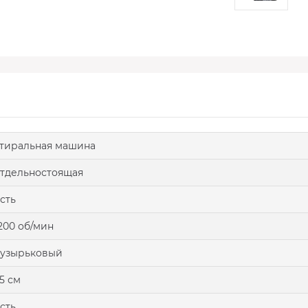
тиральная машина
тдельностоящая
сть
200 об/мин
пузырьковый
5 см
сть