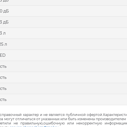
3 дБ
0 дБ
3 дБ
3 л
25 л
LED
сть
сть
сть
сть
правочный характер и не является публичной офертой.Характеристи
ра могут отличаться от указанных или быть изменены производителем 
аметили не правильную,ошибочную или некорректную информаци