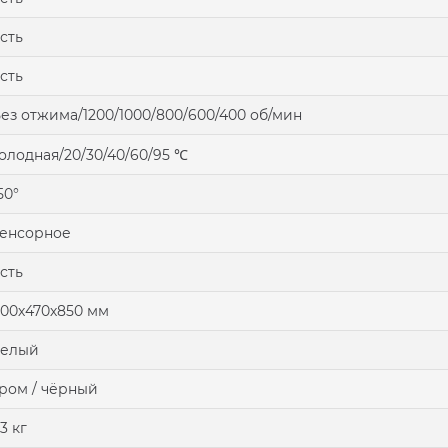
сть
сть
ез отжима/1200/1000/800/600/400 об/мин
олодная/20/30/40/60/95 ℃
50°
енсорное
сть
00х470х850 мм
белый
ром / чёрный
3 кг