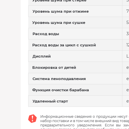
5
Уровень шума при стирке
7
Уровень шума при отжиме
5
Уровень шума при сушке
3
Расход воды
1
Расход воды за цикл с сушкой
Дисплей
е
Блокировка от детей
е
Система пеноподавления
е
Функция очистки барабана
е
Удаленный старт
Информационные сведения о продукции несут с
набор поставки и в том числе внешний вид това
предварительного уведомления. Если вы з