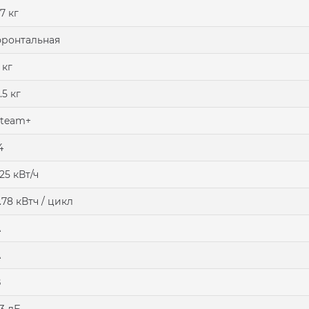
7 кг
ронтальная
 кг
.5 кг
team+
4
.25 кВт/ч
.78 кВтч / цикл
А
А
B