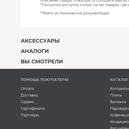
описании товара, пожалуйста сообщите нам на 
*Рассрочка доступна только на тех товарах, где
**Взято из технической документации
АКСЕССУАРЫ
АНАЛОГИ
В наличии
ВЫ СМОТРЕЛИ
В наличии
В наличии
ПОМОЩЬ ПОКУПАТЕЛЮ
КАТАЛОГ
Оплата
Холодиль
Доставка
Плиты
Сервис
Вытяжки
Сертификаты
Пароварк
Аксессуары
Аксессуары
Партнёры
Кофемаш
Силиконовые
Концентриро
Стиральные машины
Стиральные маши
Кондицио
антивибрационные
стиральный 
Стиральная машина
Стиральная 
подставки BON BN-610-
BON Automat
Расширен