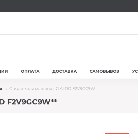
ЦИИ
ОПЛАТА
ДОСТАВКА
САМОВЫВОЗ
У
ы
Стиральная машина LG AI DD F2V9GC9W
DD F2V9GC9W**