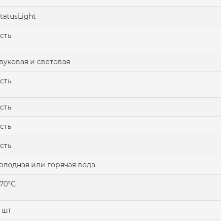
tatusLight
сть
вуковая и световая
сть
сть
сть
сть
олодная или горячая вода
70°C
 шт