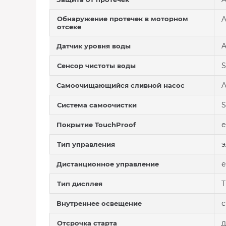
Обнаружение протечек в моторном
A
отсеке
A
Датчик уровня воды
S
Сенсор чистоты воды
A
Самоочищающийся сливной насос
S
Система самоочистки
е
Покрытие TouchProof
э
Тип управления
е
Дистанционное управление
T
Тип дисплея
с
Внутреннее освещение
д
Отсрочка старта