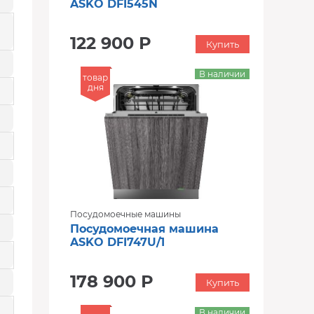
ASKO DFI545N
122 900 Р
Купить
В наличии
товар
дня
Посудомоечные машины
Посудомоечная машина
ASKO DFI747U/1
178 900 Р
Купить
В наличии