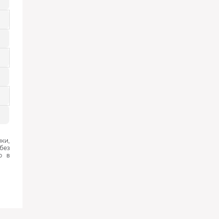
ки,
без
ю в