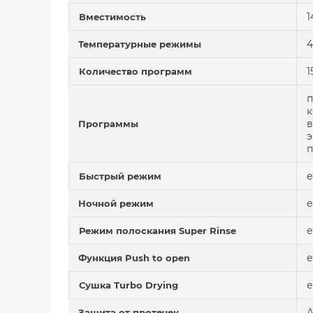
1
Вместимость
4
Температурные режимы
1
Количество программ
п
к
в
Программы
э
п
е
Быстрый режим
е
Ночной режим
е
Режим полоскания Super Rinse
е
Функция Push to open
е
Сушка Turbo Drying
A
Защита от протечек