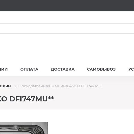
ЦИИ
ОПЛАТА
ДОСТАВКА
САМОВЫВОЗ
У
ашины
Посудомоечная машина ASKO DFI747MU
O DFI747MU**