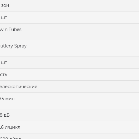
 зон
 шт
win Tubes
utlery Spray
 шт
сть
елескопические
95 мин
8 дБ
.6 л/цикл