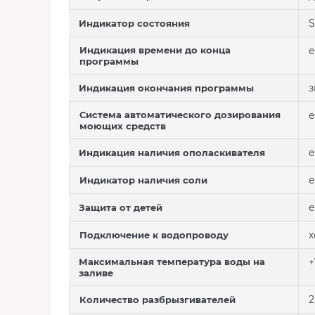
S
Индикатор состояния
Индикация времени до конца
е
программы
з
Индикация окончания программы
Система автоматического дозирования
е
моющих средств
е
Индикация наличия ополаскивателя
е
Индикатор наличия соли
е
Защита от детей
х
Подключение к водопроводу
Максимальная температура воды на
+
заливе
2
Количество разбрызгивателей