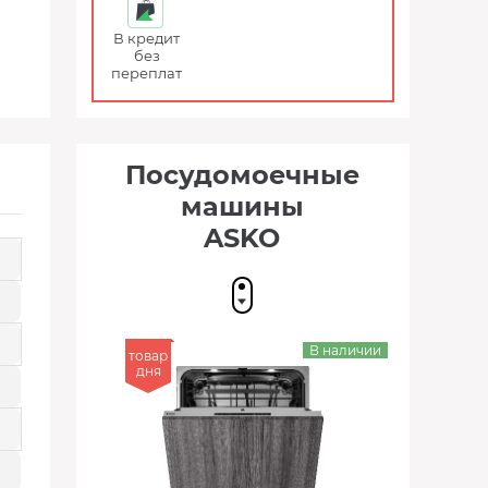
В кредит
без
переплат
Посудомоечные
машины
ASKO
В наличии
товар
дня