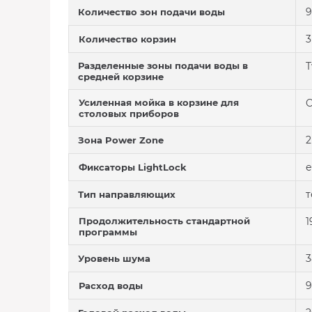
9
Количество зон подачи воды
3
Количество корзин
Разделенные зоны подачи воды в
T
средней корзине
Усиленная мойка в корзине для
C
столовых приборов
2
Зона Power Zone
е
Фиксаторы LightLock
т
Тип направляющих
Продолжительность стандартной
1
программы
3
Уровень шума
9
Расход воды