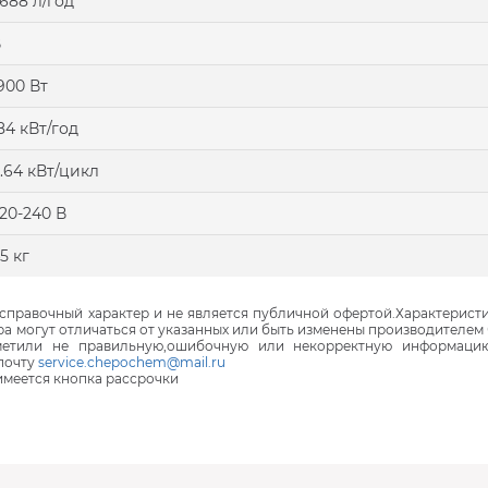
688 л/год
В
900 Вт
84 кВт/год
.64 кВт/цикл
20-240 В
5 кг
правочный характер и не является публичной офертой.Характеристи
ра могут отличаться от указанных или быть изменены производителем 
аметили не правильную,ошибочную или некорректную информаци
почту
service.chepochem@mail.ru
 имеется кнопка рассрочки