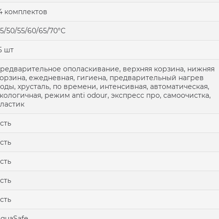
4 комплектов
5/50/55/60/65/70°С
5 шт
редварительное ополаскивание, верхняя корзина, нижняя
орзина, ежедневная, гигиена, предварительный нагрев
оды, хрусталь, по времени, интенсивная, автоматическая,
кологичная, режим anti odour, экспресс про, самоочистка,
ластик
сть
сть
сть
сть
сть
quaSafe