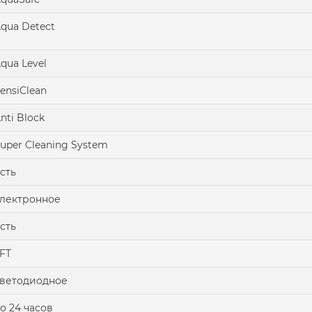
qua Detect
qua Level
ensiClean
nti Block
uper Cleaning System
сть
лектронное
сть
FT
ветодиодное
о 24 часов