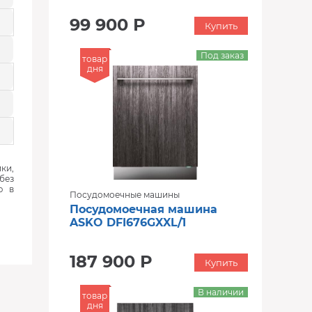
99 900 Р
Купить
Под заказ
товар
дня
ки,
без
ю в
Посудомоечные машины
Посудомоечная машина
ASKO DFI676GXXL/1
187 900 Р
Купить
В наличии
товар
дня