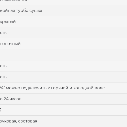
войная турбо сушка
скрытый
сть
кнопочный
сть
сть
/4" можно подключить к горячей и холодной воде
о 24 часов
3
вуковая, световая