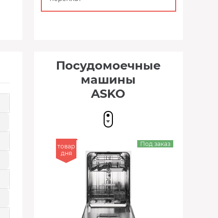
Посудомоечные
машины
ASKO
Под заказ
товар
дня