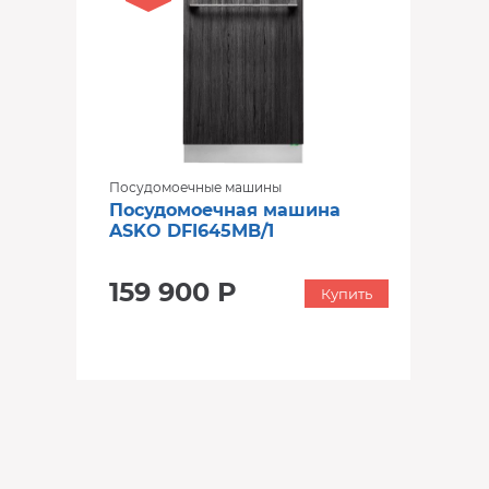
Посудомоечные машины
Посудомоечная машина
ASKO DFI645MB/1
159 900 Р
Купить
‹
›
‹
›
В наличии
В наличии