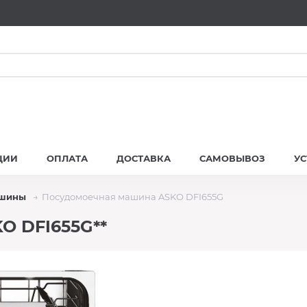
ЦИИ
ОПЛАТА
ДОСТАВКА
САМОВЫВОЗ
У
ашины
Посудомоечная машина ASKO DFI655G
O DFI655G**