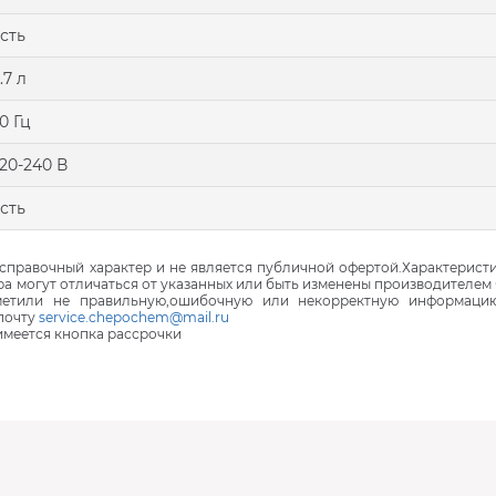
сть
.7 л
0 Гц
20-240 В
сть
правочный характер и не является публичной офертой.Характеристи
ра могут отличаться от указанных или быть изменены производителем 
аметили не правильную,ошибочную или некорректную информаци
почту
service.chepochem@mail.ru
 имеется кнопка рассрочки