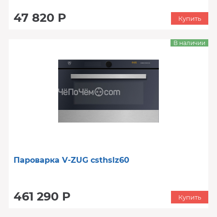
47 820 Р
Купить
В наличии
Пароварка V-ZUG csthslz60
461 290 Р
Купить