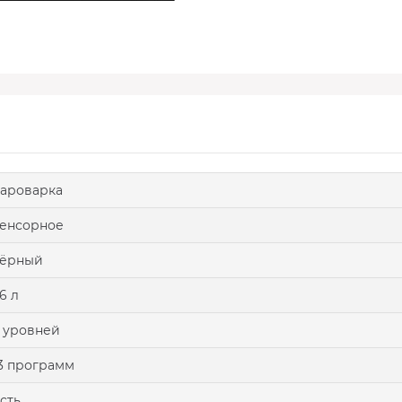
ароварка
енсорное
чёрный
6 л
 уровней
3 программ
сть