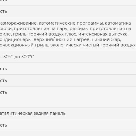
сть
азмораживание, автоматические программы, автоматика
арки, приготовление на пару, режимы приготовления на
риле, гриль, горячий воздух плюс, интенсивная выпечка,
ондиционеры, верхний/нижний нагрев, нижний жар,
онвекционный гриль, экологически чистый горячий воздух
т 30°С до 300°С
сть
сть
сть
аталитическая задняя панель
сть