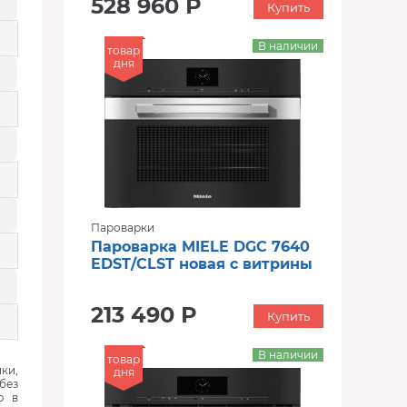
528 960 Р
Купить
В наличии
товар
дня
Пароварки
Пароварка MIELE DGC 7640
EDST/CLST новая с витрины
213 490 Р
Купить
В наличии
товар
ки,
дня
без
ю в