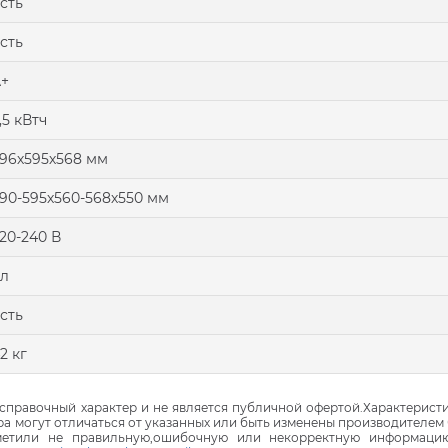
сть
сть
+
,5 кВтч
96х595х568 мм
90-595х560-568х550 мм
20-240 В
 л
сть
2 кг
правочный характер и не является публичной офертой.Характеристи
ра могут отличаться от указанных или быть изменены производителем 
аметили не правильную,ошибочную или некорректную информаци