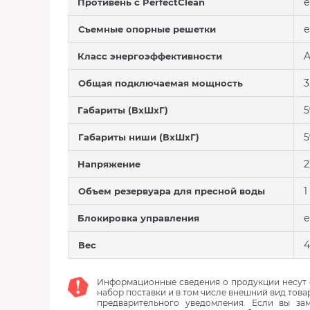
е
Противень с PerfectClean
е
Съемные опорные решетки
A
Класс энергоэффективности
3
Общая подключаемая мощность
5
Габариты (ВхШхГ)
5
Габариты ниши (ВхШхГ)
2
Напряжение
1
Объем резервуара для пресной воды
е
Блокировка управления
4
Вес
Информационные сведения о продукции несут с
набор поставки и в том числе внешний вид това
предварительного уведомления. Если вы з