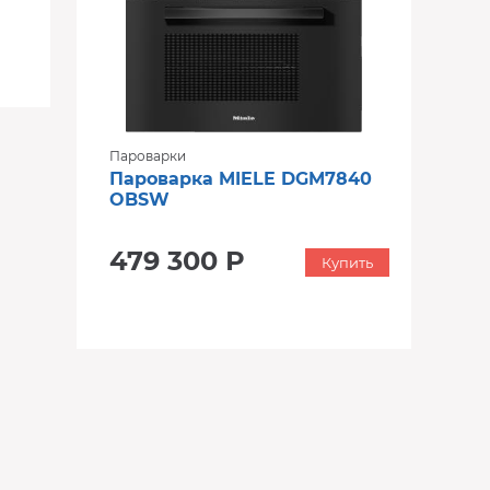
Пароварки
Пароварка MIELE DGM7840
OBSW
479 300 Р
Купить
‹
›
‹
›
‹
›
В наличии
В наличии