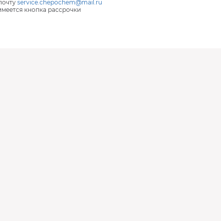
почту
service.chepochem@mail.ru
 имеется кнопка рассрочки
В наличии
В наличии
В наличии