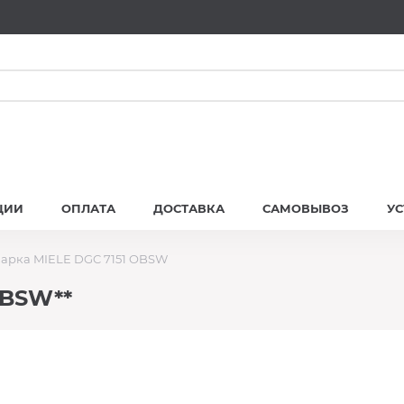
ЦИИ
ОПЛАТА
ДОСТАВКА
САМОВЫВОЗ
У
арка MIELE DGC 7151 OBSW
OBSW**