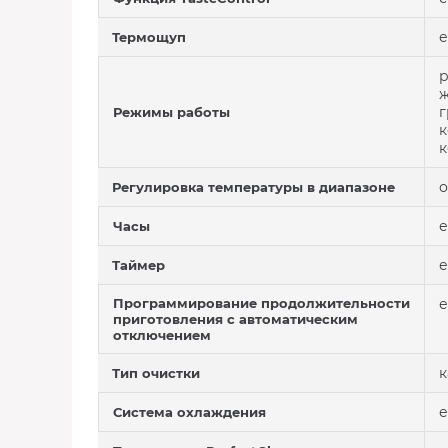
е
Термощуп
р
ж
г
Режимы работы
к
к
о
Регулировка температуры в диапазоне
е
Часы
е
Таймер
Программирование продолжительности
е
приготовления с автоматическим
отключением
к
Тип очистки
е
Система охлаждения