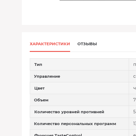
ХАРАКТЕРИСТИКИ
ОТЗЫВЫ
п
Тип
с
Управление
Цвет
7
Объем
5
Количество уровней противней
1
Количество персональных программ
е
Функция TasteControl