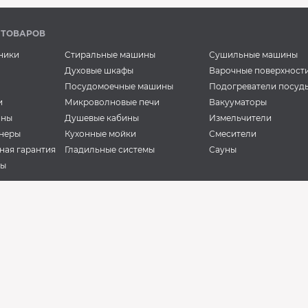
 ТОВАРОВ
ники
Стиральные машины
Сушильные машины
Духовые шкафы
Варочные поверхност
Посудомоечные машины
Подогреватели посуд
и
Микроволновые печи
Вакууматоры
ины
Душевые кабины
Измельчители
неры
Кухонные мойки
Смесители
ная гарантия
Гладильные системы
Сауны
ры