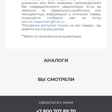
указанных или быть изменены производителем
без предварительного уведомления. Если вы
заметили не правильную,ошибочную или
некорректную информацию в описании товара,
пожалуйста сообщите нам на почту
service.chepochem@mail.ru
*Рассрочка доступна только на тех товарах, где
имеется кнопка рассрочки
**Взято из технической документации
АНАЛОГИ
‹
›
ВЫ СМОТРЕЛИ
В наличии
‹
›
СВЯЗАТЬСЯ С НАМИ
Под заказ
+7 800 707 89 70